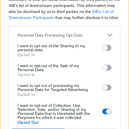
IAB’s list of downstream participants. This information may
also be disclosed by us to third parties on the
IAB’s List of
Notícias
Downstream Participants
that may further disclose it to other
CCR Beça vence torneio concelhio de Boticas
third parties.
de futsal masculino
Personal Data Processing Opt Outs
18 de Agosto, 2022
I want to opt-out of the Sharing of my
personal data.
Opted In
I want to opt-out of the Sale of my
Personal Data.
Opted In
I want to opt-out of processing my
Personal Data for Targeted Advertising.
Opted In
Notícias
Atletismo: Luís Miguel Saraiva com boa
I want to opt-out of Collection, Use,
Retention, Sale, and/or Sharing of my
prestação nos Campeonatos Europeus
Personal Data that Is Unrelated with the
Purposes for which it was collected.
Munique...
Opted Out
17 de Agosto, 2022