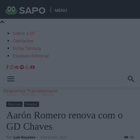
MENU
Sobre o DT
Contactos
Ficha Técnica
Estatuto Editorial
Desportivo Transmontano
Início
Notícias
Futebol
Notícias
Futebol
Aarón Romero renova com o
GD Chaves
Por
Luís Roçadas
-
4 de Junho, 2025
42