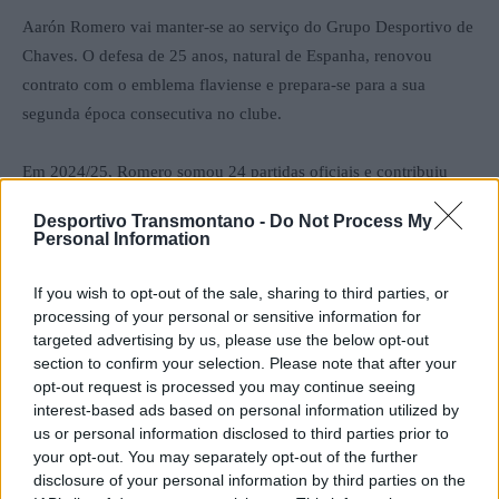
Aarón Romero vai manter-se ao serviço do Grupo Desportivo de
Chaves. O defesa de 25 anos, natural de Espanha, renovou
contrato com o emblema flaviense e prepara-se para a sua
segunda época consecutiva no clube.
Em 2024/25, Romero somou 24 partidas oficiais e contribuiu
com duas assistências, destacando-se pela consistência defensiva
Desportivo Transmontano -
Do Not Process My
e entrega em campo.
Personal Information
If you wish to opt-out of the sale, sharing to third parties, or
processing of your personal or sensitive information for
targeted advertising by us, please use the below opt-out
section to confirm your selection. Please note that after your
opt-out request is processed you may continue seeing
interest-based ads based on personal information utilized by
us or personal information disclosed to third parties prior to
your opt-out. You may separately opt-out of the further
Artigo anterior
Próximo artigo
disclosure of your personal information by third parties on the