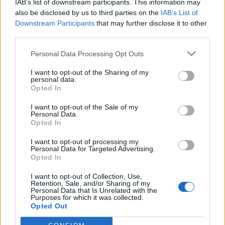
André Neto eleito Melhor
IAB’s list of downstream participants. This information may
Manuel Fernandes Jr. estreia-
Árbitro da Liga 3 em 2024/25
also be disclosed by us to third parties on the
se no TCR World Tour em Vila
IAB’s List of
Downstream Participants
that may further disclose it to other
Real
third parties.
Personal Data Processing Opt Outs
Últimas notícias
I want to opt-out of the Sharing of my
personal data.
Opted In
I want to opt-out of the Sale of my
Personal Data.
Opted In
I want to opt-out of processing my
Personal Data for Targeted Advertising.
Opted In
I want to opt-out of Collection, Use,
Retention, Sale, and/or Sharing of my
Personal Data that Is Unrelated with the
Purposes for which it was collected.
Opted Out
Miguel Pereira conquista a Taça do Presidente
da Indonésia pelo Persebaya Surabaya