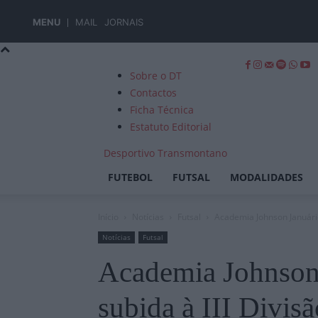
MENU
MAIL
JORNAIS
Sobre o DT
Contactos
Ficha Técnica
Estatuto Editorial
Desportivo Transmontano
FUTEBOL
FUTSAL
MODALIDADES
Início
Notícias
Futsal
Academia Johnson Januário 
Notícias
Futsal
Academia Johnson 
subida à III Divis