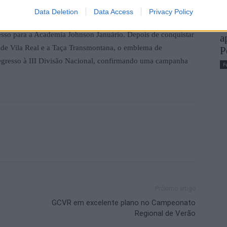
s da AJJ.
Data Deletion
Data Access
Privacy Policy
B
so para a Academia Johnson Januário. Depois de conquistar
a
 de Vila Real e a Taça Transmontana, o emblema de
P
egresso à III Divisão Nacional, confirmando uma campanha
F
Próximo artigo
GCVR em excelente plano no Campeonato
Regional de Verão