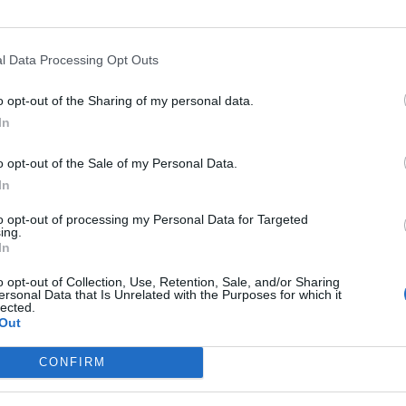
l Data Processing Opt Outs
D
o opt-out of the Sharing of my personal data.
G
In
 o regresso do emblema de Carrazedo de Montenegro ao
p
o opt-out of the Sale of my Personal Data.
F
In
o a subida ao Campeonato Nacional da III Divisão de Futsal,
to opt-out of processing my Personal Data for Targeted
ing.
da da Série A da Taça Nacional.
In
rado antecipadamente o primeiro lugar da série e a
o opt-out of Collection, Use, Retention, Sale, and/or Sharing
ersonal Data that Is Unrelated with the Purposes for which it
do de Montenegro precisava de vencer para terminar na
lected.
Out
da ao terceiro escalão do futsal nacional.
CONFIRM
stanha, a equipa transmontana rubricou uma exibição
rtida ao apontar um hat-trick. Rui Almeida bisou, enquanto