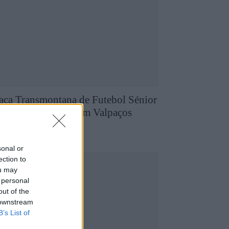
aça Transmontana de Futebol Sénior
om cariz solidário em Valpaços
5 de Agosto, 2026
utebol
sonal or
ection to
ou may
 personal
out of the
 downstream
B’s List of