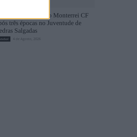
runo Silva reforça o Monterrei CF
pós três épocas no Juventude de
edras Salgadas
4 de Agosto, 2026
utebol