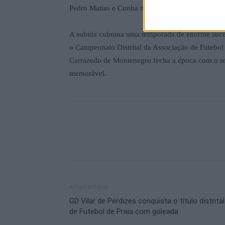
Pedro Matias e Cunha marcaram os restantes golo
A subida culmina uma temporada de enorme suces
o Campeonato Distrital da Associação de Futebol
Carrazedo de Montenegro fecha a época com o r
memorável.
Artigo anterior
GD Vilar de Perdizes conquista o título distrital
de Futebol de Praia com goleada