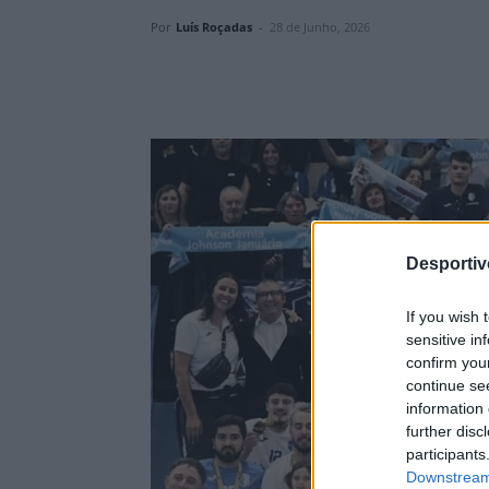
Por
Luís Roçadas
-
28 de Junho, 2026
Desporti
If you wish 
sensitive in
confirm you
continue se
information 
further disc
participants
Downstream 