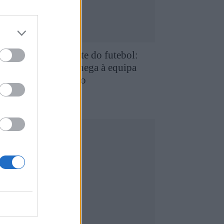
e Favaios para a elite do futebol:
uilherme Chaves chega à equipa
rincipal do FC Porto
5 de Agosto, 2026
utebol