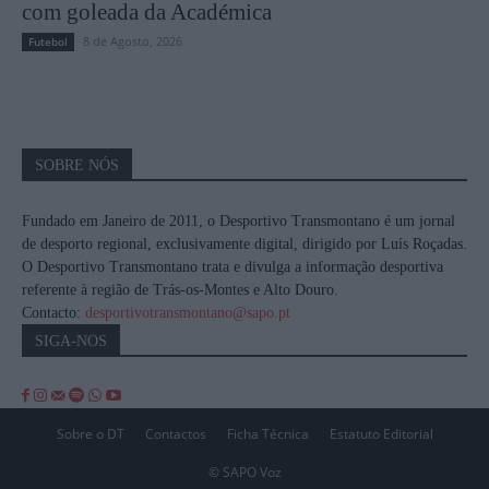
com goleada da Académica
8 de Agosto, 2026
Futebol
SOBRE NÓS
Fundado em Janeiro de 2011, o Desportivo Transmontano é um jornal
de desporto regional, exclusivamente digital, dirigido por Luís Roçadas.
O Desportivo Transmontano trata e divulga a informação desportiva
referente à região de Trás-os-Montes e Alto Douro.
Contacto:
desportivotransmontano@sapo.pt
SIGA-NOS
Sobre o DT
Contactos
Ficha Técnica
Estatuto Editorial
© SAPO Voz