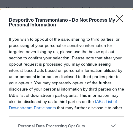
O presidente da direção, João Faceira, sublinhou a importância
deste momento, considerando-o “o ponto mais alto de um mês
Desportivo Transmontano -
Do Not Process My
de comemorações”, destacando ainda o orgulho na história
Personal Information
construída e a ambição de continuar a fortalecer o futuro da
instituição.
If you wish to opt-out of the sale, sharing to third parties, or
processing of your personal or sensitive information for
targeted advertising by us, please use the below opt-out
Fundada há meio século, a ADC Constantim tem desempenhado
section to confirm your selection. Please note that after your
um papel relevante na dinamização desportiva e cultural da
opt-out request is processed you may continue seeing
freguesia e do concelho de Vila Real, afirmando-se como uma
interest-based ads based on personal information utilized by
us or personal information disclosed to third parties prior to
referência local na promoção do desporto e do associativismo.
your opt-out. You may separately opt-out of the further
disclosure of your personal information by third parties on the
A gala do cinquentenário ficará como um momento de
IAB’s list of downstream participants. This information may
celebração, reconhecimento e união, honrando o passado e
also be disclosed by us to third parties on the
IAB’s List of
Downstream Participants
that may further disclose it to other
reforçando a identidade de uma coletividade com forte ligação à
third parties.
comunidade.
Personal Data Processing Opt Outs