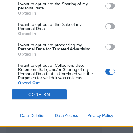
I want to opt-out of the Sharing of my
personal data.
Opted In
I want to opt-out of the Sale of my
Personal Data.
Opted In
I want to opt-out of processing my
Artigo anterior
Próximo artigo
Personal Data for Targeted Advertising.
Opted In
Clube de Montanha de Murça
De Guiães ao Jamor: Telmo
sagra-se campeão da Liga
Marçal na história do
I want to opt-out of Collection, Use,
Inatel de Futsal de Vila Real
Torreense
Retention, Sale, and/or Sharing of my
Personal Data that Is Unrelated with the
Purposes for which it was collected.
Opted Out
Últimas notícias
CONFIRM
Data Deletion
Data Access
Privacy Policy