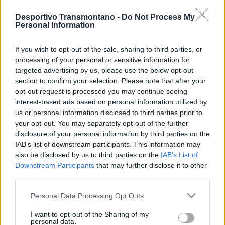
Ouro, onde irá disputar os últimos três encontros da competição
Desportivo Transmontano -
Do Not Process My
frente às seleções mais bem classificadas.
Personal Information
A manhã de 25 de junho será dedicada ao descanso e
If you wish to opt-out of the sale, sharing to third parties, or
recuperação dos atletas, antes do regresso à competição para a
processing of your personal or sensitive information for
targeted advertising by us, please use the below opt-out
fase decisiva do Torneio Lopes da Silva 2026.
section to confirm your selection. Please note that after your
opt-out request is processed you may continue seeing
A equipa técnica e os jogadores mantêm o foco nos próximos
interest-based ads based on personal information utilized by
desafios, procurando continuar a representar da melhor forma o
us or personal information disclosed to third parties prior to
your opt-out. You may separately opt-out of the further
futebol distrital de Vila Real numa das mais prestigiadas
disclosure of your personal information by third parties on the
competições de formação do país.
IAB’s list of downstream participants. This information may
also be disclosed by us to third parties on the
IAB’s List of
Foto: AFVR
Downstream Participants
that may further disclose it to other
third parties.
Personal Data Processing Opt Outs
I want to opt-out of the Sharing of my
personal data.