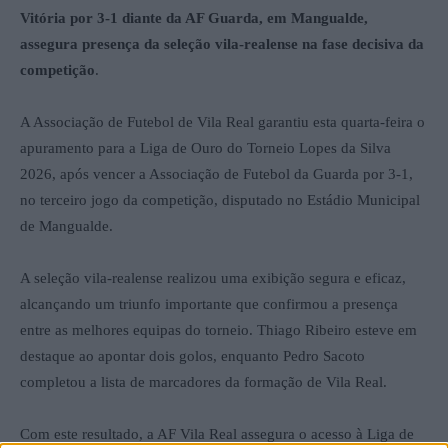
Vitória por 3-1 diante da AF Guarda, em Mangualde,
assegura presença da seleção vila-realense na fase decisiva da
competição
.
A Associação de Futebol de Vila Real garantiu esta quarta-feira o
apuramento para a Liga de Ouro do Torneio Lopes da Silva
2026, após vencer a Associação de Futebol da Guarda por 3-1,
no terceiro jogo da competição, disputado no Estádio Municipal
de Mangualde.
A seleção vila-realense realizou uma exibição segura e eficaz,
alcançando um triunfo importante que confirmou a presença
entre as melhores equipas do torneio. Thiago Ribeiro esteve em
destaque ao apontar dois golos, enquanto Pedro Sacoto
completou a lista de marcadores da formação de Vila Real.
Com este resultado, a AF Vila Real assegura o acesso à Liga de