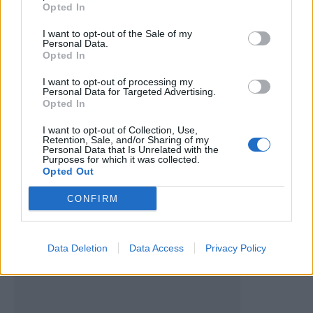
Opted In
I want to opt-out of the Sale of my
Personal Data.
Opted In
Artigo anterior
Próximo artigo
I want to opt-out of processing my
Mika Borges regressa ao
NAVR soma pódios em fim-
Personal Data for Targeted Advertising.
Lusitânia de Lourosa para
de-semana de excelência
Opted In
reforçar ataque
I want to opt-out of Collection, Use,
Retention, Sale, and/or Sharing of my
Personal Data that Is Unrelated with the
Purposes for which it was collected.
Últimas notícias
Opted Out
CONFIRM
Data Deletion
Data Access
Privacy Policy