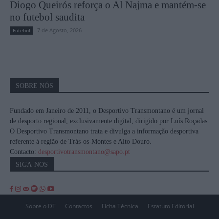
Diogo Queirós reforça o Al Najma e mantém-se
no futebol saudita
7 de Agosto, 2026
Futebol
SOBRE NÓS
Fundado em Janeiro de 2011, o Desportivo Transmontano é um jornal
de desporto regional, exclusivamente digital, dirigido por Luís Roçadas.
O Desportivo Transmontano trata e divulga a informação desportiva
referente à região de Trás-os-Montes e Alto Douro.
Contacto:
desportivotransmontano@sapo.pt
SIGA-NOS
Sobre o DT
Contactos
Ficha Técnica
Estatuto Editorial