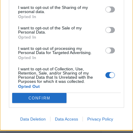
I want to opt-out of the Sharing of my
personal data.
Opted In
I want to opt-out of the Sale of my
Personal Data.
Opted In
I want to opt-out of processing my
Personal Data for Targeted Advertising.
Artigo anterior
Próximo artigo
Opted In
AFVR: Paulo Lopes já não é
AFVR: Os árbitros nomeados
I want to opt-out of Collection, Use,
presidente do Vidago
para a 13.ª jornada da Divisão
Retention, Sale, and/or Sharing of my
de Honra
Personal Data that Is Unrelated with the
Purposes for which it was collected.
Opted Out
Últimas notícias
CONFIRM
Data Deletion
Data Access
Privacy Policy