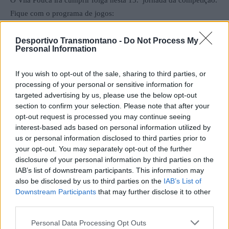
O Vila Pouca irá cumprir folga nesta 13.ª jornada da competição.
Fique com o programa de jogos:
Calendário da 13.ª jornada:
Desportivo Transmontano -
Do Not Process My
Personal Information
Cumieira-Abambres (24/11 15h00)
If you wish to opt-out of the sale, sharing to third parties, or
Atei-Vidago (24/11 15h00)
processing of your personal or sensitive information for
Cerva-Mondinense (24/11 15h00)
targeted advertising by us, please use the below opt-out
section to confirm your selection. Please note that after your
Mesão Frio-Montalegre (24/11 15h00)
opt-out request is processed you may continue seeing
Vilar Perdizes-Sabroso (24/11 15h00)
interest-based ads based on personal information utilized by
Constantim-Santa Marta (24/11 15h00)
us or personal information disclosed to third parties prior to
Sabrosa-Valpaços (24/11 15h00)
your opt-out. You may separately opt-out of the further
Chaves B-Murça (24/11 15h00)
disclosure of your personal information by third parties on the
IAB’s list of downstream participants. This information may
Pedras Salgadas-Fontelas (24/11 15h00)
also be disclosed by us to third parties on the
IAB’s List of
Folga: Vila Pouca
Downstream Participants
that may further disclose it to other
third parties.
Francisco Mendes
Personal Data Processing Opt Outs