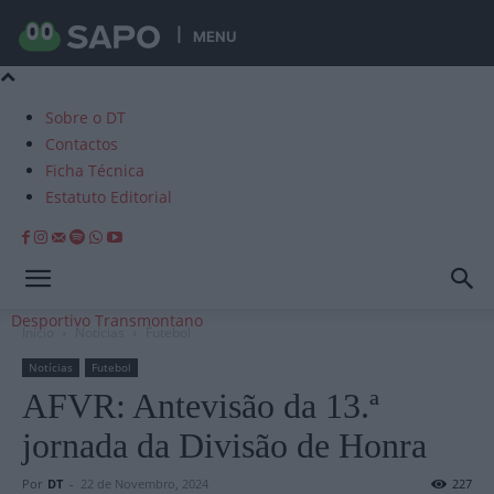
MENU
Sobre o DT
Contactos
Ficha Técnica
Estatuto Editorial
Desportivo Transmontano
Início
Notícias
Futebol
Notícias
Futebol
AFVR: Antevisão da 13.ª
jornada da Divisão de Honra
Por
DT
-
22 de Novembro, 2024
227