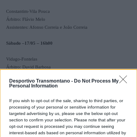
Constantim-Vila Pouca
Árbitro: Flávio Melo
Assistentes: Afonso Correia e João Correia
Sábado –17/05 – 16h00
Vidago-Fontelas
Árbitro: David Barbosa
Assistentes: Marcelo Oliveira e Alex Nehrer
Desportivo Transmontano -
Do Not Process My
Personal Information
Mesão Frio-Murça
Árbitro: Joana Sequeira
If you wish to opt-out of the sale, sharing to third parties, or
Assistentes: Daniela Faceira e Diogo Pereira
processing of your personal or sensitive information for
targeted advertising by us, please use the below opt-out
section to confirm your selection. Please note that after your
Sábado –17/05 – 17h00
opt-out request is processed you may continue seeing
interest-based ads based on personal information utilized by