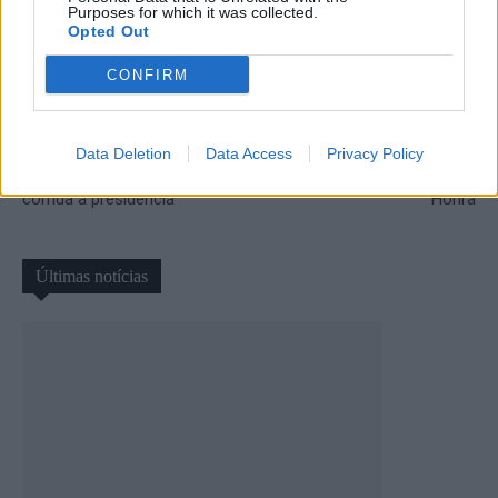
Purposes for which it was collected.
Opted Out
CONFIRM
Artigo anterior
Próximo artigo
Chaves com eleições
AFVR: resultados, marcadores
disputadas: Francisco
e classificação dos jogos da
Data Deletion
Data Access
Privacy Policy
Carvalho e Octávio Borges na
37ª jornada da Divisão de
corrida à presidência
Honra
Últimas notícias