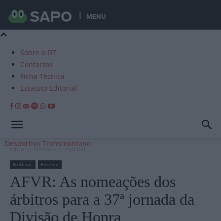
MENU
Sobre o DT
Contactos
Ficha Técnica
Estatuto Editorial
Desportivo Transmontano
Início
Notícias
Futebol
Notícias
Futebol
AFVR: As nomeações dos
árbitros para a 37ª jornada da
Divisão de Honra