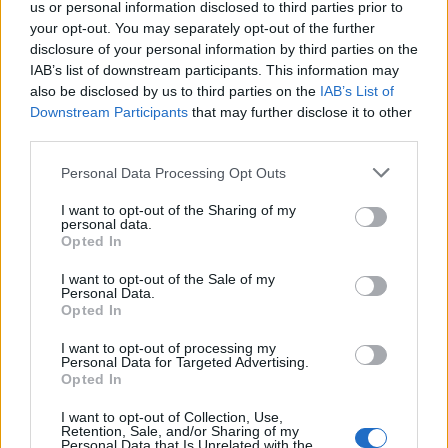
Sabrosa-Abambres
us or personal information disclosed to third parties prior to
your opt-out. You may separately opt-out of the further
Árbitro: Márcio Ribeiro
disclosure of your personal information by third parties on the
Assistentes: Mário Monteiro e Filipe Ferreira
IAB’s list of downstream participants. This information may
also be disclosed by us to third parties on the
IAB’s List of
Cumieira-Cerva
Downstream Participants
that may further disclose it to other
third parties.
Árbitro: Alex Cunha
Assistentes: Henrique Sousa e André Martins
Personal Data Processing Opt Outs
I want to opt-out of the Sharing of my
Domingo –18/05 – 17h00
personal data.
Opted In
Pedras Salgadas-Mondinense
I want to opt-out of the Sale of my
Árbitro: Alex Cunha
Personal Data.
Opted In
Assistentes: Jorge Capela e Gonçalo Alves
I want to opt-out of processing my
Personal Data for Targeted Advertising.
Opted In
I want to opt-out of Collection, Use,
Retention, Sale, and/or Sharing of my
Personal Data that Is Unrelated with the