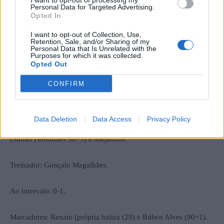
I want to opt-out of processing my
Personal Data for Targeted Advertising.
Arbitro: Sérgio Sousa.
Opted In
I want to opt-out of Collection, Use,
Cumieira: Sousa, Renato, Mário (Costa 87), Barandas, Bruninho,
Retention, Sale, and/or Sharing of my
Jotinha, Miguel, Matos, Taveira ©, Pereira e Magalhães.
Personal Data that Is Unrelated with the
Purposes for which it was collected.
Opted Out
Treinador: Rosário.
CONFIRM
Montalegre: Dani Gomes, Tiago Oliveira, Alisson, Diogo Faria,
Djelimory, Diogo Carvalho © (Pedro Brito 90), Kenny
Data Deletion
Data Access
Privacy Policy
(Francisco Torrão 90+3), Lito, Kiko (Rúben Alves 66), Bizi
(Simão Fernandes 90+3) e Alejandro.
Treinador: Gonçalo Magalhães.
Ao intervalo: 0-1.
Marcadores: Renato (própria baliza (29) e Rúben Alves (90+1).