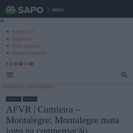
MENU
Sobre o DT
Contactos
Ficha Técnica
Estatuto Editorial
Desportivo Transmontano
Início
Notícias
Futebol
Notícias
Futebol
AFVR | Cumieira –
Montalegre: Montalegre mata
jogo na compensação