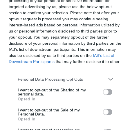
processing of your personal or sensitive information for
targeted advertising by us, please use the below opt-out
Montalegre justa: “Foi um jogo difícil. Sabemos que o
section to confirm your selection. Please note that after your
Montalegre tem uma equipa fortíssima, mas batemo-nos bem,
opt-out request is processed you may continue seeing
temos de dar os parabéns ao Montalegre porque ganhou bem. A
interest-based ads based on personal information utilized by
equipa do Cumieira é jovem, comete uns erros que são fatais. A
us or personal information disclosed to third parties prior to
minha equipa merecia um golinho.”
your opt-out. You may separately opt-out of the further
disclosure of your personal information by third parties on the
IAB’s list of downstream participants. This information may
O treinador do Montalegre, Gonçalo Magalhães, diz que o jogo
also be disclosed by us to third parties on the
IAB’s List of
foi dentro daquilo que se previa: “Tivemos uma entrada forte, na
Downstream Participants
that may further disclose it to other
primeira parte acabámos por ter bastantes oportunidades de golo,
third parties.
saímos com 1-0 para o intervalo. Uma equipa que tem tantas
Personal Data Processing Opt Outs
oportunidades e só faz um golo fica refém do resultado. Claro
que não foi uma vitória tranquila.”
I want to opt-out of the Sharing of my
personal data.
Opted In
Campo da Flávia – Cumieira.
I want to opt-out of the Sale of my
Personal Data.
Opted In
Cumieira – Montalegre: 0-2.