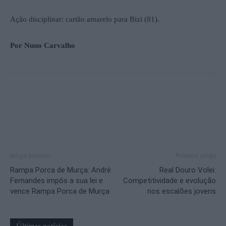
Ação disciplinar: cartão amarelo para Bizi (81).
Por Nuno Carvalho
Artigo anterior
Próximo artigo
Rampa Porca de Murça: André
Real Douro Volei:
Fernandes impôs a sua lei e
Competitividade e evolução
vence Rampa Porca de Murça
nos escalões jovens