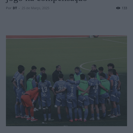
Por
DT
-
25 de Março, 2025
133