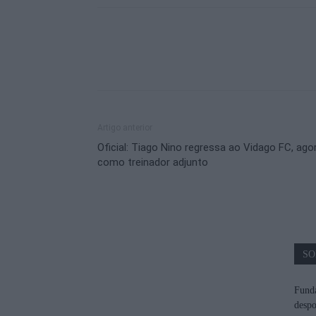
Artigo anterior
Oficial: Tiago Nino regressa ao Vidago FC, ago
como treinador adjunto
SO
Funda
despo