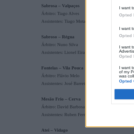
Sabrosa – Valpaços
I want t
Árbitro: Tiago Alves
Opted 
Assistentes: Tiago Mota e André Gomes
I want t
Opted 
Sabroso – Régua
Árbitro: Nuno Silva
I want 
Advertis
Assistentes: Lionel Eira e Orlando Valoura
Opted 
I want t
Fontelas – Vila Pouca
of my P
Árbitro: Flávio Melo
was col
Opted 
Assistentes: José Barreto e Emanuel Lopes
Mesão Frio – Cerva
Árbitro: David Barbosa
Assistentes: Ruben Fernandes e Jorge Brás
Atei – Vidago