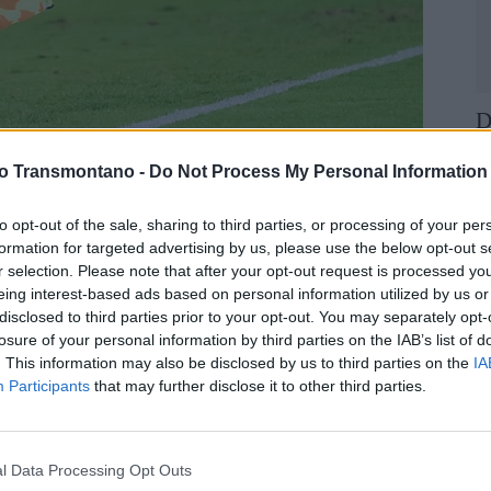
D
G
vo Transmontano -
Do Not Process My Personal Information
p
 nos jogos da 18.ª jornada.
F
to opt-out of the sale, sharing to third parties, or processing of your per
formation for targeted advertising by us, please use the below opt-out s
ol de Vila Real (AFVR) anunciou esta sexta-feira as
r selection. Please note that after your opt-out request is processed y
a, a disputar no dia 29 de janeiro.
eing interest-based ads based on personal information utilized by us or
disclosed to third parties prior to your opt-out. You may separately opt-
losure of your personal information by third parties on the IAB’s list of
. This information may also be disclosed by us to third parties on the
IA
Participants
that may further disclose it to other third parties.
l Data Processing Opt Outs