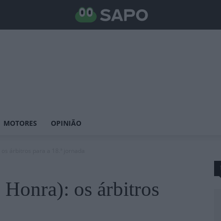
MOTORES
OPINIÃO
 os árbitros para a 18.ª jornada
Honra): os árbitros