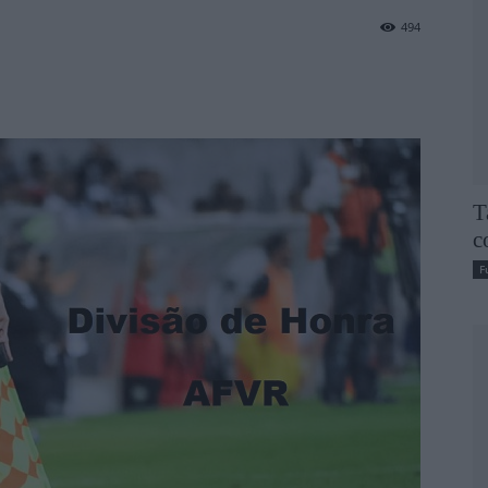
494
T
c
F