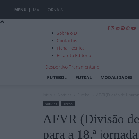
MENU
MAIL
JORNAIS
Sobre o DT
Contactos
Ficha Técnica
Estatuto Editorial
Desportivo Transmontano
FUTEBOL
FUTSAL
MODALIDADES
Início
Notícias
Futebol
AFVR (Divisão de Honra):
Notícias
Futebol
AFVR (Divisão de 
para a 18.ª jornada