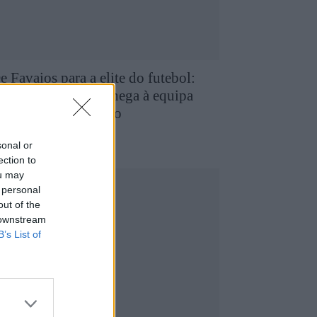
e Favaios para a elite do futebol:
uilherme Chaves chega à equipa
rincipal do FC Porto
5 de Agosto, 2026
utebol
sonal or
ection to
ou may
 personal
out of the
 downstream
B’s List of