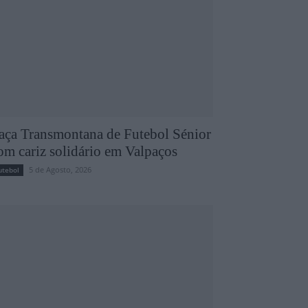
aça Transmontana de Futebol Sénior
om cariz solidário em Valpaços
5 de Agosto, 2026
utebol