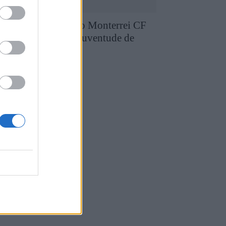
runo Silva reforça o Monterrei CF
pós três épocas no Juventude de
edras Salgadas
4 de Agosto, 2026
utebol