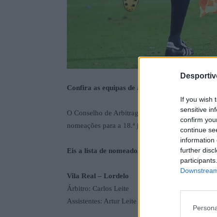
Desporti
Confira as equipas de arbitragem que vão estar
If you wish 
sensitive in
O Conselho de Arbitragem da Associação de Futeb
confirm you
nomeações para a 18.ª jornada da Divisão de Honr
continue se
information 
further disc
Eis a lista de nomeados:
participants
Downstream 
Vila Real – Lordelo
Árbitro: Carlos Leite
Assistentes: Artur Leite e Márcio Teixeira
Persona