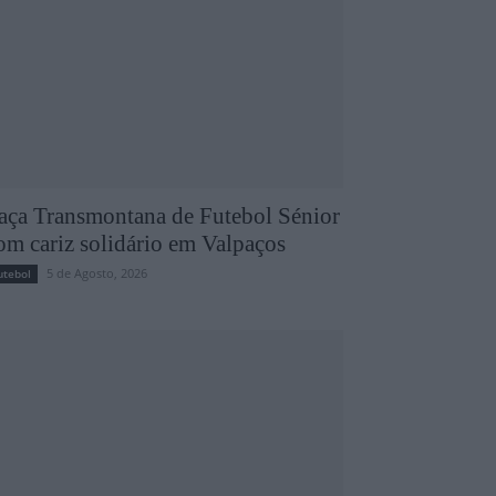
aça Transmontana de Futebol Sénior
om cariz solidário em Valpaços
5 de Agosto, 2026
utebol