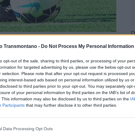
D
G
 nos jogos da 30.ª jornada.
vo Transmontano -
Do Not Process My Personal Information
p
F
ol de Vila Real (AFVR) anunciou esta sexta-feira as
to opt-out of the sale, sharing to third parties, or processing of your per
a, a disputar nos dias 30 de abril e 01 de Maio.
formation for targeted advertising by us, please use the below opt-out s
r selection. Please note that after your opt-out request is processed y
eing interest-based ads based on personal information utilized by us or
disclosed to third parties prior to your opt-out. You may separately opt-
losure of your personal information by third parties on the IAB’s list of
. This information may also be disclosed by us to third parties on the
IA
Participants
that may further disclose it to other third parties.
l Data Processing Opt Outs