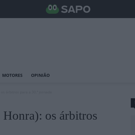
MOTORES
OPINIÃO
 os árbitros para a 30.ª jornada
Honra): os árbitros