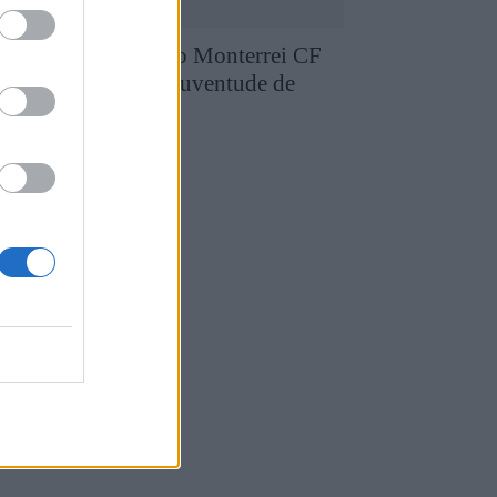
runo Silva reforça o Monterrei CF
pós três épocas no Juventude de
edras Salgadas
4 de Agosto, 2026
utebol