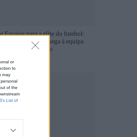
e Favaios para a elite do futebol:
uilherme Chaves chega à equipa
rincipal do FC Porto
5 de Agosto, 2026
utebol
sonal or
ection to
ou may
 personal
out of the
 downstream
B’s List of