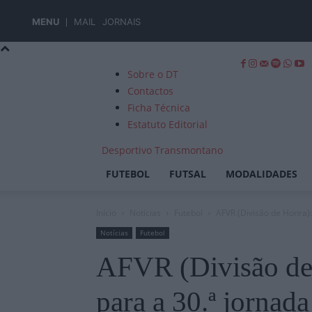
MENU
MAIL
JORNAIS
Sobre o DT
Contactos
Ficha Técnica
Estatuto Editorial
Desportivo Transmontano
FUTEBOL
FUTSAL
MODALIDADES
Início
Notícias
Futebol
AFVR (Divisão de Honra):
Notícias
Futebol
AFVR (Divisão de 
para a 30.ª jornada