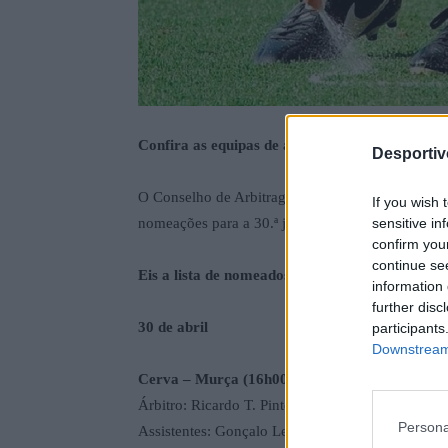
Confira as equipas de arbitragem que vão estar
Desporti
O Conselho de Arbitragem da Associação de Futeb
If you wish 
nomeações para a 30.ª jornada da Divisão de Honr
sensitive in
confirm you
continue se
Eis a lista de nomeados:
information 
further disc
30 de abril
participants
Downstream 
Cerva – Murça (16h00)
Árbitro: Ricardo T. Pinto
Persona
Assistentes: Gonçalo Leite e Mauro Henriques