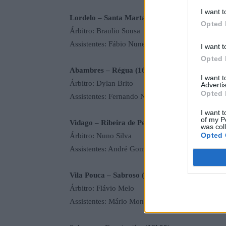
I want t
Lordelo – Santa Marta (16h00)
Opted 
Árbitro: Braulio Sousa
Assistentes: Fábio Nunes e Paulo Fonseca
I want t
Opted 
Abambres – Régua (16h00)
I want 
Árbitro: Dylan Brito
Advertis
Opted 
Assistentes: Fernando Nunes e João Balsa
I want t
of my P
Vidago – Ribeira de Pena (16h00)
was col
Opted 
Árbitro: Nuno Silva
Assistentes: André Gomes e Ruben Fernandes
Vila Pouca – Sabroso (16h00)
Árbitro: Flávio Melo
Assistentes: Mário Monteiro e Jorge Capela