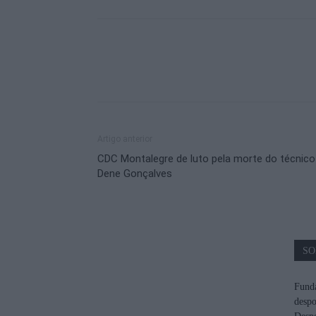
Artigo anterior
CDC Montalegre de luto pela morte do técnico
Dene Gonçalves
SO
Funda
despo