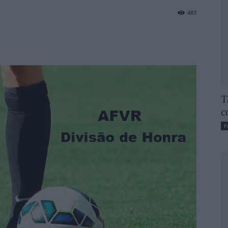
483
T
c
F