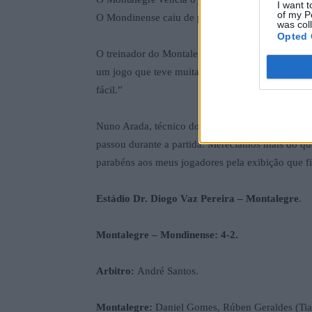
I want t
of my P
O Mondinense caiu de pé.
was col
Opted 
O treinador do Montalegre, Gonçalo Magalhães, c
um jogo que teve muita alma e muita coragem do
fácil.”
Nuno Arada, técnico do Mondinense, falou em desf
passou durante a partida. Merecíamos mais do q
parabéns aos meus jogadores pela exibição que f
Estádio Dr. Diogo Vaz Pereira – Montalegre
.
Montalegre – Mondinense: 4-2.
Arbitro:
André Santos.
Montalegre:
Daniel Gomes, Rúben Geraldes (Tiag