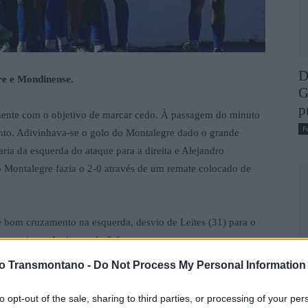
D
re e Mondinense.
G
p
amente com o objetivo de marcar cedo. À passagem do minuto
F
anto. Adivinhava-se o golo do Montalegre dado o grande
ria da esquerda do ataque para a direita e Alejandro
 Montalegre fazia o 2-0 através de um remate colocado de
 bom cruzamento na esquerda, desvio de Leites (31) para o
ar no jogo. Ao intervalo 2-1.
vo Transmontano -
Do Not Process My Personal Information
 Mondinense que, através de grande penalidade –por mão de
an Portilha. Era o melhor período dos de Mondim que
to opt-out of the sale, sharing to third parties, or processing of your per