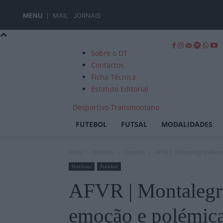
MENU
MAIL
JORNAIS
Sobre o DT
Contactos
Ficha Técnica
Estatuto Editorial
Desportivo Transmontano
FUTEBOL
FUTSAL
MODALIDADES
Início
Notícias
Futebol
AFVR | Montalegre-Mond
Notícias
Futebol
AFVR | Montalegr
emoção e polémic