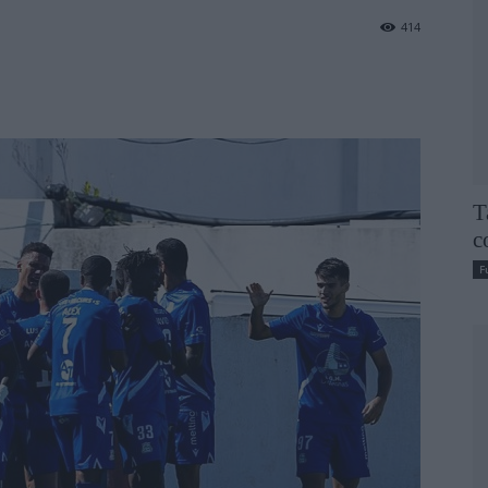
414
T
c
F