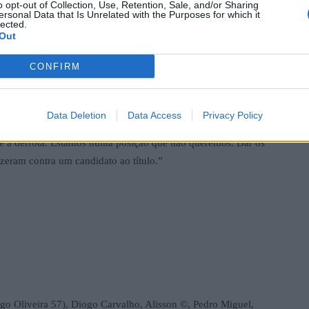
o opt-out of Collection, Use, Retention, Sale, and/or Sharing
ersonal Data that Is Unrelated with the Purposes for which it
lected.
Out
onsiderou a vitória justa: “Não só pela forma como jogámos,
CONFIRM
s nossos jogadores. Quando todos querem ajudar fica mais
Data Deletion
Data Access
Privacy Policy
echo injusto: “O resultado final não se ajusta àquilo que se
ue a derrota. Estamos numa posição que não queremos. Dar os
izeram contra um candidato ao título.”
o Oliveira 57), Diogo Carvalho, Alisson ©, Pedro Miguel,