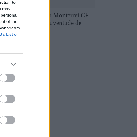
ection to
ou may
runo Silva reforça o Monterrei CF
 personal
out of the
pós três épocas no Juventude de
 downstream
edras Salgadas
B’s List of
4 de Agosto, 2026
utebol