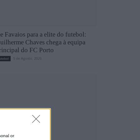
e Favaios para a elite do futebol:
uilherme Chaves chega à equipa
rincipal do FC Porto
5 de Agosto, 2026
utebol
sonal or