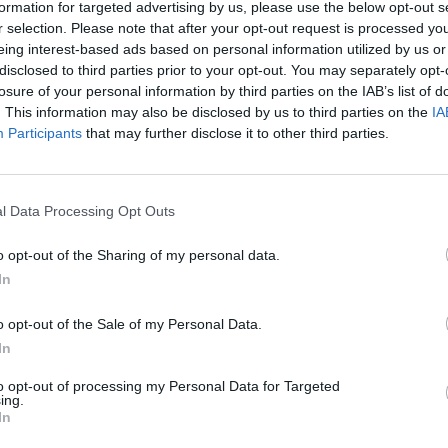
do marcador.
formation for targeted advertising by us, please use the below opt-out s
r selection. Please note that after your opt-out request is processed y
B
eing interest-based ads based on personal information utilized by us or
to cabeceia ao primeiro poste com perigo. Depois, Ivan
disclosed to third parties prior to your opt-out. You may separately opt-
a
venção a Daniel Gomes e na recarga Rúben Couto atira por
losure of your personal information by third parties on the IAB’s list of
P
. This information may also be disclosed by us to third parties on the
IA
F
Participants
that may further disclose it to other third parties.
de por alegada carga sobre Sadidi dentro da área. A segunda
sistidos vários atletas.
l Data Processing Opt Outs
petivo vermelho, desta feita os protestos para com a equipa
o opt-out of the Sharing of my personal data.
In
enos um, a turma forasteira teve maiores dificuldades em
o opt-out of the Sale of my Personal Data.
sson, aos 86minutos, faz o 3-2, depois de boa assistência de
In
dro (90+7) bisava, a passe de Axel, numa jogada iniciada por
to opt-out of processing my Personal Data for Targeted
ing.
In
o, já que permitiu o empate depois de estar a vencer por 2-0.