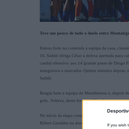
Teve um pouco de tudo o duelo entre Montaleg
Entrou forte na contenda a equipa da casa, clar
10, Sadidi obriga César a defesa apertada para c
caudal ofensivo: aos 14´grande passe de Diogo Fa
inaugurava o marcador. Quinze minutos depois, o
Sadidi.
Reagiu bem a equipa do Mondinense e, depois de
golo. Voltava, desta forma, o Mondinense a reentr
Desporti
No início da etapa complementar entra melhor o
Rúben Geraldes na área-, chega ao empate por Iv
If you wish 