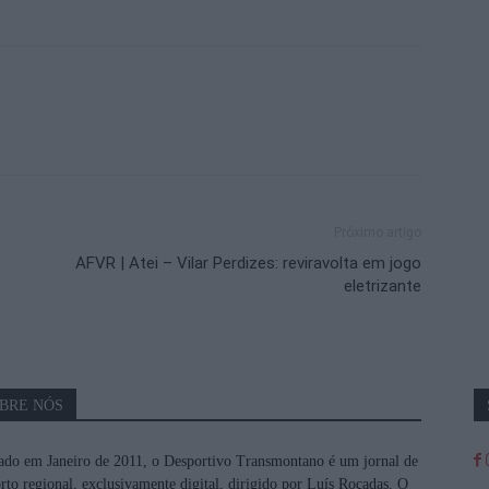
Próximo artigo
AFVR | Atei – Vilar Perdizes: reviravolta em jogo
eletrizante
BRE NÓS
do em Janeiro de 2011, o Desportivo Transmontano é um jornal de
rto regional, exclusivamente digital, dirigido por Luís Roçadas. O