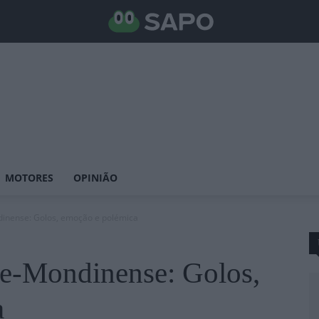
MOTORES
OPINIÃO
inense: Golos, emoção e polémica
e-Mondinense: Golos,
a