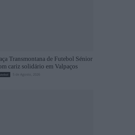
aça Transmontana de Futebol Sénior
om cariz solidário em Valpaços
5 de Agosto, 2026
utebol