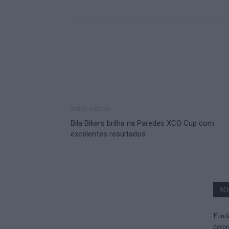
Artigo anterior
Bila Bikers brilha na Paredes XCO Cup com
excelentes resultados
SO
Funda
despo