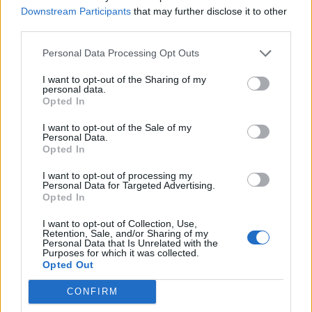
Downstream Participants
that may further disclose it to other
Assistentes: Bruno Domingos e Filipe Silva
third parties.
Atei – Cumieira
Personal Data Processing Opt Outs
Árbitro: Henrique Sousa
I want to opt-out of the Sharing of my
Assistentes: Jorge Capela e Gonçalo Alves
personal data.
Opted In
I want to opt-out of the Sale of my
Personal Data.
Opted In
I want to opt-out of processing my
Personal Data for Targeted Advertising.
Opted In
I want to opt-out of Collection, Use,
Retention, Sale, and/or Sharing of my
Artigo anterior
Próximo artigo
Personal Data that Is Unrelated with the
Purposes for which it was collected.
Equipas transmontanas já
AFVR: Antevisão à 15.ª
Opted Out
conhecem adversários na 4.ª
Jornada da Divisão de Honra
eliminatória da Taça de
CONFIRM
Portugal de Futsal