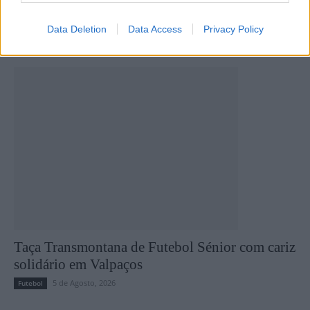
Data Deletion
Data Access
Privacy Policy
Últimas notícias
Taça Transmontana de Futebol Sénior com cariz
solidário em Valpaços
5 de Agosto, 2026
Futebol