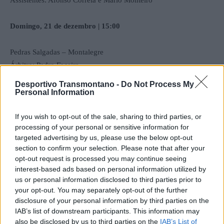
Assistentes: Afonso Correia e Mário Monteiro
Domingo, 21 de dezembro | 15:00
Pedras Salgadas – Montalegre
Árbitro: Pedro Faceira
Assistentes: Tiago Mota e Fernando Nunes
Desportivo Transmontano -
Do Not Process My
Personal Information
Santa Marta – Mondinense
If you wish to opt-out of the sale, sharing to third parties, or
Árbitro: André Isento
processing of your personal or sensitive information for
Assistentes: David Barbosa e Ricardo Dias
targeted advertising by us, please use the below opt-out
section to confirm your selection. Please note that after your
Vila Pouca – Valpaços
opt-out request is processed you may continue seeing
interest-based ads based on personal information utilized by
Árbitro: Luís Amaral
us or personal information disclosed to third parties prior to
Assistentes: Cláudio Monteiro e Simão Branco
your opt-out. You may separately opt-out of the further
disclosure of your personal information by third parties on the
Régua – Vidago
IAB’s list of downstream participants. This information may
Árbitro: Sérgio Sousa
also be disclosed by us to third parties on the
IAB’s List of