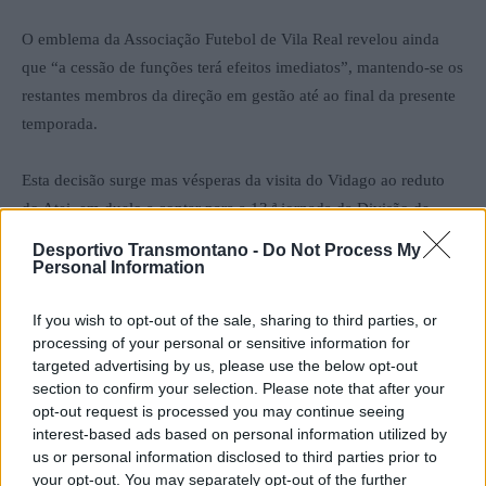
O emblema da Associação Futebol de Vila Real revelou ainda
que “a cessão de funções terá efeitos imediatos”, mantendo-se os
restantes membros da direção em gestão até ao final da presente
temporada.
Esta decisão surge mas vésperas da visita do Vidago ao reduto
do Atei, em duelo a contar para a 13.ª jornada da Divisão de
Honra.
Desportivo Transmontano -
Do Not Process My
Personal Information
Francisco Mendes
If you wish to opt-out of the sale, sharing to third parties, or
processing of your personal or sensitive information for
targeted advertising by us, please use the below opt-out
section to confirm your selection. Please note that after your
opt-out request is processed you may continue seeing
interest-based ads based on personal information utilized by
us or personal information disclosed to third parties prior to
your opt-out. You may separately opt-out of the further