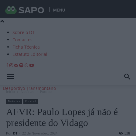
MENU
Sobre o DT
Contactos
Ficha Técnica
Estatuto Editorial
Desportivo Transmontano
Início
Notícias
Futebol
Notícias
Futebol
AFVR: Paulo Lopes já não é
presidente do Vidago
Por
DT
-
22 de Novembro, 2024
338