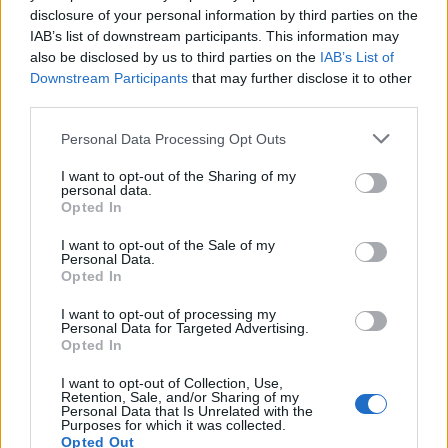
disclosure of your personal information by third parties on the
IAB’s list of downstream participants. This information may
Artigo anterior
Próximo artigo
also be disclosed by us to third parties on the
IAB’s List of
Marco Alves garante que GD
AFVR: Antevisão da 13.ª
Downstream Participants
that may further disclose it to other
Chaves não vai em passeio na
jornada da Divisão de Honra
third parties.
visita ao Casa Pia
Personal Data Processing Opt Outs
I want to opt-out of the Sharing of my
Últimas notícias
personal data.
Opted In
I want to opt-out of the Sale of my
Personal Data.
Opted In
I want to opt-out of processing my
Personal Data for Targeted Advertising.
Opted In
I want to opt-out of Collection, Use,
Retention, Sale, and/or Sharing of my
Personal Data that Is Unrelated with the
Purposes for which it was collected.
Opted Out