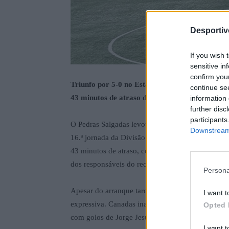
Desporti
If you wish 
sensitive in
confirm you
Triunfo por 5-0 no Estádio da Portelinha, em 
continue se
43 minutos de atraso devido ao mau tempo
information 
further disc
participants
O Pedras Salgadas levou a melhor no dérbi aguiar
Downstream 
16.ª jornada da Divisão de Honra da AFVR. O enco
43 minutos de atraso, consequência das fortes ch
dos responsáveis do recinto para tornar o terreno 
Persona
Apesar do arranque tardio, a equipa de Tiago Nog
I want t
expressiva. Canadas inaugurou o marcador aos 35
Opted 
com golos de Jorge Jesus (48’), Botelho (50’), Jor
I want t