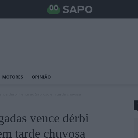
MOTORES
OPINIÃO
ence dérbi frente ao Sabroso em tarde chuvosa
adas vence dérbi
 em tarde chuvosa