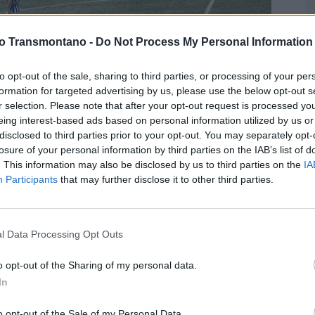
vo Transmontano -
Do Not Process My Personal Information
to opt-out of the sale, sharing to third parties, or processing of your per
formation for targeted advertising by us, please use the below opt-out s
G
r selection. Please note that after your opt-out request is processed y
q
jogo da 16.ª jornada da Divisão de Honra, que começou com
eing interest-based ads based on personal information utilized by us or
2
disclosed to third parties prior to your opt-out. You may separately opt-
losure of your personal information by third parties on the IAB’s list of
F
. This information may also be disclosed by us to third parties on the
IA
ense ao vencer o Sabroso por 5-0, em partida invertida da
Participants
that may further disclose it to other third parties.
ntro, disputado no Estádio da Portelinha, teve início com
uvas que alagaram partes do relvado, obrigando à intervenção
praticável.
l Data Processing Opt Outs
ueira entrou determinada e acabou por construir uma vitória
o opt-out of the Sharing of my personal data.
 minutos, e já na segunda parte o Pedras Salgadas ampliou
In
ginho (52’) e Tiago (85’), selando o resultado final.
o opt-out of the Sale of my Personal Data.