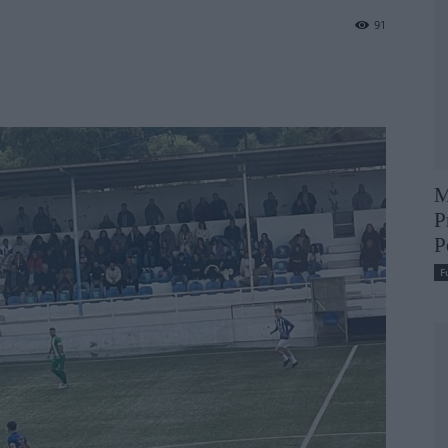
91
M
P
P
F