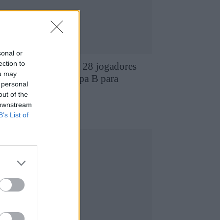
sonal or
ection to
D Chaves revela os 28 jogadores
ou may
ue compõem a equipa B para
 personal
026/2027
out of the
7 de Agosto, 2026
 downstream
utebol
B’s List of