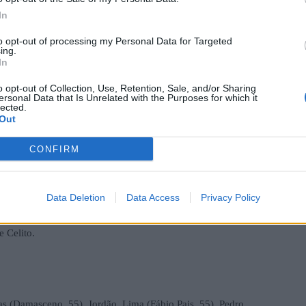
In
s difíceis, a formação do Pedras Salgadas demonstrou
ortantes frente ao rival concelhio.
to opt-out of processing my Personal Data for Targeted
D
ing.
In
m
F
o opt-out of Collection, Use, Retention, Sale, and/or Sharing
ersonal Data that Is Unrelated with the Purposes for which it
lected.
Out
CONFIRM
Data Deletion
Data Access
Privacy Policy
rites, Nuno Carvalho (Caniggia, 70), Álvaro, Kevin, Fred
 Celito.
as (Damasceno, 55), Jordão, Lima (Fábio Pais, 55), Pedro