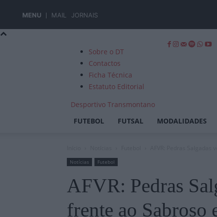
MENU
MAIL
JORNAIS
Sobre o DT
Contactos
Ficha Técnica
Estatuto Editorial
Desportivo Transmontano
FUTEBOL
FUTSAL
MODALIDADES
Início
Notícias
Futebol
AFVR: Pedras Salgadas v
Notícias
Futebol
AFVR: Pedras Salg
frente ao Sabroso