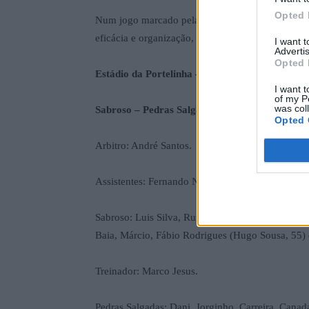
Opted 
Num jogo marcado pelas condições meteorológica
eficácia e organização, garantindo três pontos imp
I want 
Advertis
Opted 
Estádio da Portelinha – Pedras Salgadas
.
I want t
of my P
was col
Sabroso – Pedras Salgadas: 0-5.
Opted 
Arbitro: André Santos.
Assistentes: Fernando Nunes e Gonçalo Simões.
Sabroso: Luis Silva, Rui Jorge, Carlos Mourão, B
Baia, Márcio, Fábio Rodrigues (Hugo Sousa, 55) e
Treinador: Marco Jesus.
Pedras Salgadas: Dani, Jorginho, Carreira, Canad