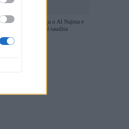
iogo Queirós reforça o Al Najma e
antém-se no futebol saudita
7 de Agosto, 2026
utebol