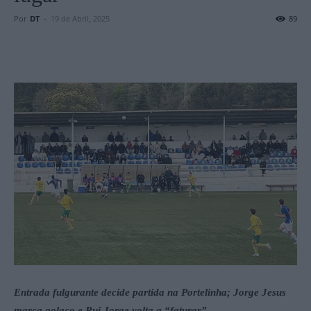
Por
DT
-
19 de Abril, 2025
89
Entrada fulgurante decide partida na Portelinha; Jorge Jesus
marca golaço e Rui Jorge volta a “faturar”