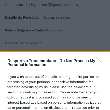
continua no 11.º lugar, com 35 pontos somados.
Estádio da Portelinha – Pedras Salgadas.
Pedras Salgadas – Santa Marta: 2-1
.
Arbitro:
Joana Sequeira.
Pedras Salgadas:
Diogo Lopes, Gonçalo Canadas (Tiago, 60),
Desportivo Transmontano -
Do Not Process My
Jorginho, Canadas, Jordão (Miguel Carreira, 45), Fábio Pais,
Personal Information
Pedro Silva, Rui Jorge, Jorge Jesus (Lima, 80), Bruno Silva
(Damasceno, 72) e Botelho (Afonso Bispo, 80).
If you wish to opt-out of the sale, sharing to third parties, or
processing of your personal or sensitive information for
targeted advertising by us, please use the below opt-out
Treinador:
Tiago Nogueira.
section to confirm your selection. Please note that after your
opt-out request is processed you may continue seeing
Santa Marta:
Kiko, Bruno Sul, Ruben, Peixoto, Jota (Diogo,
interest-based ads based on personal information utilized by
78), Varandas (Fabiano, 78), Nuno (Gabi, 60), Amaral (Miguel,
us or personal information disclosed to third parties prior to