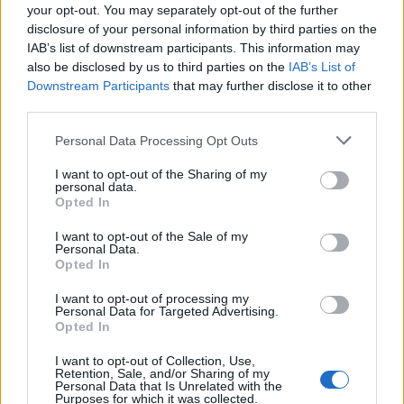
your opt-out. You may separately opt-out of the further
70), Machado, Júlio Neiva e António (Esteves, 60).
disclosure of your personal information by third parties on the
IAB’s list of downstream participants. This information may
Treinador:
Artur Júnior.
also be disclosed by us to third parties on the
IAB’s List of
Downstream Participants
that may further disclose it to other
third parties.
Ao intervalo:
2-1.
Personal Data Processing Opt Outs
Marcadores
: Rui Jorge (6), Jorge Jesus (27), Júlio Neiva (35).
I want to opt-out of the Sharing of my
personal data.
Ação Disciplinar:
cartão amarelo para Miguel Carreira (27),
Opted In
Nuno (35), Amaral (40), Botelho (42), Esteves (65) e Machado
I want to opt-out of the Sale of my
(68).
Personal Data.
Opted In
Por Luis Miguel Roçadas
I want to opt-out of processing my
Personal Data for Targeted Advertising.
Opted In
I want to opt-out of Collection, Use,
Retention, Sale, and/or Sharing of my
Personal Data that Is Unrelated with the
Purposes for which it was collected.