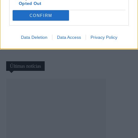
Opted Out
CONFIRM
Artigo anterior
Próximo artigo
Data Deletion
Data Access
Privacy Policy
AFVR: Boa casa no empate
II Liga: Chaves vence FC Porto
entre Atei e Montalegre
B e sobe ao pódio da II Liga
Últimas notícias