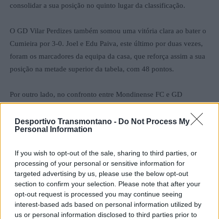
consolidar a sua posição no quinto lugar da classificação.
O GD Vilar Perdizes também somou uma vitória clara ao bater o
Cumieira por 3-0. Joel e Edu Paiva, este último por duas vezes,
foram os marcadores da equipa da casa, que reforça assim a sua
posição na metade superior da tabela, com 48 pontos.
Por outro lado, no confronto entre Mondinense FC e GD
Valpaços, foi a equipa visitante a sair vitoriosa por 0-1, graças a
um golo de Betinho. O Mondinense FC , cai para o quarto lugar,
Desportivo Transmontano -
Do Not Process My
Personal Information
com 53 pontos, enquanto a formação da “Capital do folar” sobe
aos 40 pontos.
If you wish to opt-out of the sale, sharing to third parties, or
processing of your personal or sensitive information for
O SC Mesão Frio venceu o Atei FC por 3-0, com golos de Fred
targeted advertising by us, please use the below opt-out
Coelho, Rui Azevedo e Montenegro, alcançando, assim, os 38
section to confirm your selection. Please note that after your
opt-out request is processed you may continue seeing
pontos e aproximando-se dos lugares intermédios da
interest-based ads based on personal information utilized by
classificação. Já o Atei FC permanece com 34 pontos.
us or personal information disclosed to third parties prior to