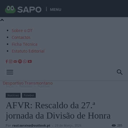
MENU
Sobre o DT
Contactos
Ficha Técnica
Estatuto Editorial
Desportivo Transmontano
Início
Notícias
Futebol
Notícias
Futebol
AFVR: Rescaldo da 27.ª
jornada da Divisão de Honra
Por
raul.saraiva@outlook.pt
-
29 de Março, 2026
285