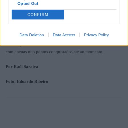
Opted Out
pelo Santa Marta, com 39. Já o Mesão Frio atinge os 38 pontos,
enquanto o Atei permanece com 34.
CONFIRM
Na metade inferior da tabela classificativa, o Cerva soma 23
Data Deletion
Data Access
Privacy Policy
pontos, o Constantim 22 e o Cumieira 16. O Sabroso continua
com 12 pontos, o Abambres com 10 e o Fontelas fecha a tabela
com apenas oito pontos conquistados até ao momento.
Por Raúl Saraiva
Foto: Eduardo Ribeiro