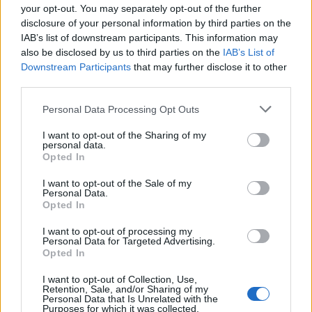
your opt-out. You may separately opt-out of the further
No Campo D.ª Maria de Lurdes do Amaral – Abambres, a equipa
disclosure of your personal information by third parties on the
IAB’s list of downstream participants. This information may
da casa foi derrotada pelo FC Fontelas por 1-2. Mariano marcou
also be disclosed by us to third parties on the
IAB’s List of
para o Abambres, enquanto Caio e Jokito, este de grande
Downstream Participants
that may further disclose it to other
penalidade, garantiram os golos da equipa visitante, que soma
third parties.
agora oito pontos.
Personal Data Processing Opt Outs
A jornada ficou ainda marcada pela folga do Juventude de
I want to opt-out of the Sharing of my
personal data.
Pedras Salgadas, que se mantém com 42 pontos, no sétimo lugar.
Opted In
I want to opt-out of the Sale of my
Em síntese, na classificação geral, o Montalegre lidera, com 64
Personal Data.
pontos, seguido pelo Régua, com 60. O Vila Pouca ocupa o
Opted In
terceiro lugar, com 54 pontos, enquanto o Mondinense é quarto,
I want to opt-out of processing my
com 53.
Personal Data for Targeted Advertising.
Opted In
O Vidago surge na quinta posição, com 49 pontos, e o Vilar
I want to opt-out of Collection, Use,
Retention, Sale, and/or Sharing of my
Perdizes logo atrás, com 48. O Pedras Salgadas, com 25 partidas
Personal Data that Is Unrelated with the
Purposes for which it was collected.
realizadas, soma 42 pontos, seguido pelo Valpaços, com 40, e