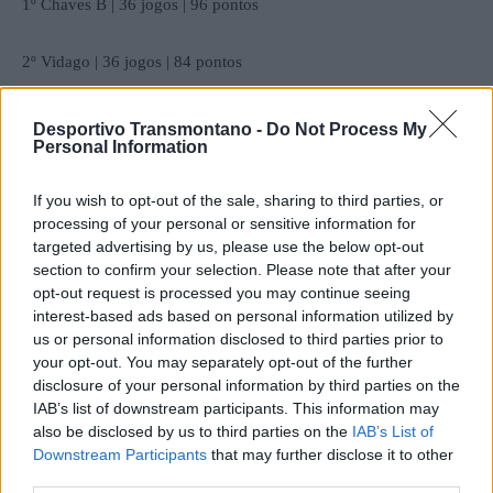
1º Chaves B | 36 jogos | 96 pontos
2º Vidago | 36 jogos | 84 pontos
3º Montalegre | 36 jogos | 83 pontos
Desportivo Transmontano -
Do Not Process My
Personal Information
4º Pedras Salgadas | 36 jogos | 80 pontos
If you wish to opt-out of the sale, sharing to third parties, or
processing of your personal or sensitive information for
5º Mesão Frio | 36 jogos | 78 pontos
targeted advertising by us, please use the below opt-out
section to confirm your selection. Please note that after your
6º Mondinense | 36 jogos | 74 pontos
opt-out request is processed you may continue seeing
interest-based ads based on personal information utilized by
us or personal information disclosed to third parties prior to
7º Vila Pouca | 36 jogos | 71 pontos
your opt-out. You may separately opt-out of the further
disclosure of your personal information by third parties on the
8º Atei | 36 jogos | 65 pontos
IAB’s list of downstream participants. This information may
also be disclosed by us to third parties on the
IAB’s List of
Downstream Participants
that may further disclose it to other
9º Vilar Perdizes | 36 jogos | 62 pontos
third parties.