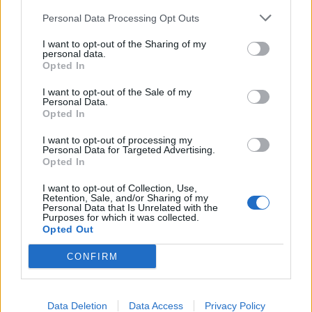
10º Valpaços | 36 jogos | 54 pontos
Personal Data Processing Opt Outs
I want to opt-out of the Sharing of my
11º Abambres | 36 jogos | 40 pontos
personal data.
Opted In
12º Santa Marta | 36 jogos | 39 pontos
I want to opt-out of the Sale of my
Personal Data.
Opted In
13º Cerva | 36 jogos | 38 pontos
I want to opt-out of processing my
Personal Data for Targeted Advertising.
14º Constantim | 36 jogos | 33 pontos
Opted In
I want to opt-out of Collection, Use,
15º Cumieira | 36 jogos | 24 pontos
Retention, Sale, and/or Sharing of my
Personal Data that Is Unrelated with the
Purposes for which it was collected.
Opted Out
16º Murça | 36 jogos | 21 pontos
CONFIRM
17º Sabrosa | 36 jogos | 16 pontos
Data Deletion
Data Access
Privacy Policy
18º Sabroso | 36 jogos | 11 pontos