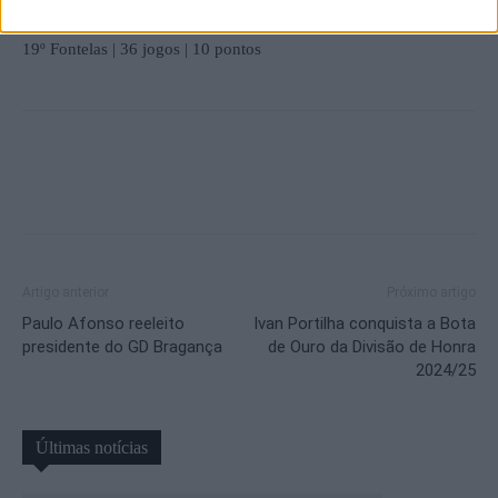
19º Fontelas | 36 jogos | 10 pontos
Artigo anterior
Próximo artigo
Paulo Afonso reeleito
Ivan Portilha conquista a Bota
presidente do GD Bragança
de Ouro da Divisão de Honra
2024/25
Últimas notícias