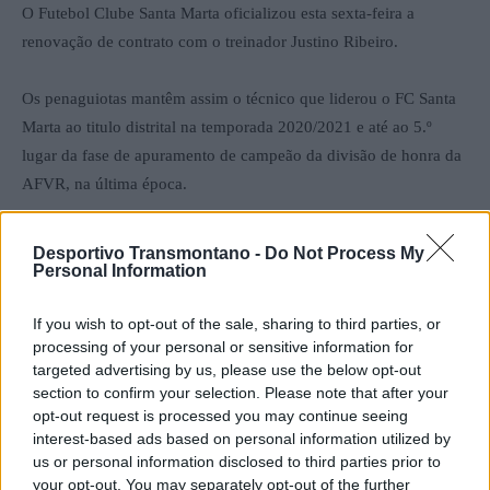
O Futebol Clube Santa Marta oficializou esta sexta-feira a
renovação de contrato com o treinador Justino Ribeiro.
Os penaguiotas mantêm assim o técnico que liderou o FC Santa
Marta ao titulo distrital na temporada 2020/2021 e até ao 5.º
lugar da fase de apuramento de campeão da divisão de honra da
AFVR, na última época.
A renovação é válida por uma temporada. Justino Ribeiro deve
Desportivo Transmontano -
Do Not Process My
fazer alterações na equipa técnica, devido à saída por motivos
Personal Information
pessoais do treinador-adjunto, José Feliciano.
If you wish to opt-out of the sale, sharing to third parties, or
processing of your personal or sensitive information for
targeted advertising by us, please use the below opt-out
section to confirm your selection. Please note that after your
opt-out request is processed you may continue seeing
interest-based ads based on personal information utilized by
us or personal information disclosed to third parties prior to
your opt-out. You may separately opt-out of the further