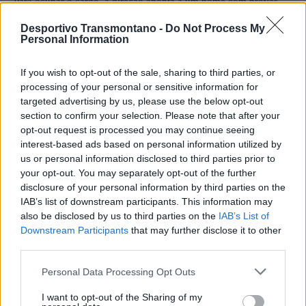
Para ocupar o cargo, a direção aponta a um nome com provas
mais do que dadas no futebol distrital.Carlos Guerra é o treinador
Desportivo Transmontano -
Do Not Process My
mais titulado da Divisão de Honra da AFVR, somando vários
Personal Information
campeonatos ao longo da carreira: GD Valpaços (2011/12),
Pedras Salgadas (2012/13), GD Chaves Satélite (2017/18) e GD
If you wish to opt-out of the sale, sharing to third parties, or
processing of your personal or sensitive information for
Chaves B (2024/25).
targeted advertising by us, please use the below opt-out
section to confirm your selection. Please note that after your
No percurso, destaca-se ainda a conquista da Série A da 2.ª
opt-out request is processed you may continue seeing
Divisão de Sub-19, que culminou com a subida ao principal
interest-based ads based on personal information utilized by
us or personal information disclosed to third parties prior to
escalão nacional no escalão de formação, na época 2015/16.
your opt-out. You may separately opt-out of the further
disclosure of your personal information by third parties on the
A confirmar-se este cenário, o SC Vila Pouca assegura um
IAB’s list of downstream participants. This information may
treinador altamente experiente, enquanto Renato Coimbra poderá
also be disclosed by us to third parties on the
IAB’s List of
Downstream Participants
that may further disclose it to other
dar o salto para um novo desafio.
third parties.
Personal Data Processing Opt Outs
I want to opt-out of the Sharing of my