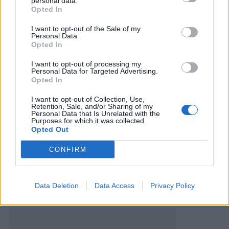
personal data.
Opted In
I want to opt-out of the Sale of my
Personal Data.
Opted In
Artigo anterior
Próximo artigo
I want to opt-out of processing my
AFVR: Renato Coimbra a
Paixão sem limites: João
Personal Data for Targeted Advertising.
Opted In
caminho do SC Vila Real
Paulo vive o SC Vila Pouca
como poucos
I want to opt-out of Collection, Use,
Retention, Sale, and/or Sharing of my
Personal Data that Is Unrelated with the
Purposes for which it was collected.
Últimas notícias
Opted Out
CONFIRM
Data Deletion
Data Access
Privacy Policy