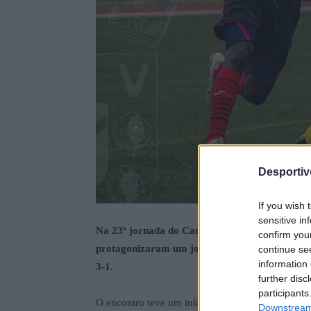
Desporti
If you wish 
sensitive in
Na 23ª jornada do Campeonato da Divisão de
confirm you
protagonizaram um jogo de grande intensidade, 
continue se
information 
3-1.
further disc
participants
O encontro teve um início com um ritmo elevado,
Downstream 