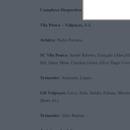
Complexo Desportivo Municipal de Vila Pouca 
Vila Pouca – Valpaços, 3-1.
Arbitro:
Pedro Faceira.
SC Vila Pouca:
André Ribeiro, Gonçalo (Alex,65)
80), Dany Mota, Clayton (Aires, 65) e Tiago Corre
Treinador:
Armando Lopes.
GD Valpaços:
Luca, Xala, Simão, Fabian, Moutin
(Beto, 61).
Treinador:
Júlio Batista.