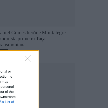
aniel Gomes herói e Montalegre
onquista primeira Taça
ransmontana
8 de Agosto, 2026
utebol
sonal or
ection to
ou may
 personal
out of the
 downstream
B’s List of