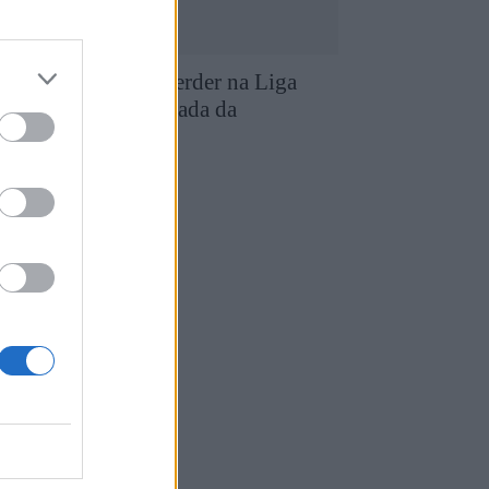
D Chaves entra a perder na Liga
eu Super com goleada da
cadémica
8 de Agosto, 2026
utebol