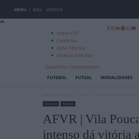
MENU
MAIL
JORNAIS
Sobre o DT
Contactos
Ficha Técnica
Estatuto Editorial
Desportivo Transmontano
FUTEBOL
FUTSAL
MODALIDADES
Início
Notícias
Futebol
AFVR | Vila Pouca-Valpaç
Notícias
Futebol
AFVR | Vila Pouca
intenso dá vitória 