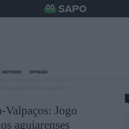
MOTORES
OPINIÃO
os: Jogo intenso dá vitória aos aguiarenses
-Valpaços: Jogo
aos aguiarenses