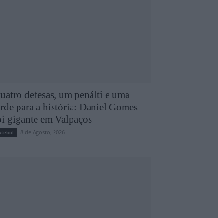
uatro defesas, um penálti e uma
arde para a história: Daniel Gomes
oi gigante em Valpaços
8 de Agosto, 2026
utebol