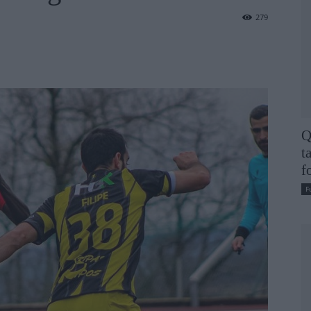
279
Q
t
f
F