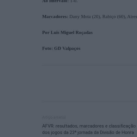
Ao intervalo:
1-0.
Marcadores:
Dany Mota (20), Rabiço (60), Aires
Por Luis Miguel Roçadas
Foto: GD Valpaços
Artigo anterior
AFVR: resultados, marcadores e classificação
dos jogos da 23ª jornada da Divisão de Honra