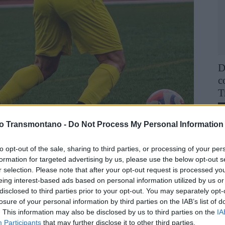
D
c
T
F
vo Transmontano -
Do Not Process My Personal Information
to opt-out of the sale, sharing to third parties, or processing of your per
formation for targeted advertising by us, please use the below opt-out s
 Honra da AFVR, SC Vila Pouca e GD Valpaços
r selection. Please note that after your opt-out request is processed y
com a vitória a sorrir à equipa da casa, que se impôs por
eing interest-based ads based on personal information utilized by us or
disclosed to third parties prior to your opt-out. You may separately opt-
losure of your personal information by third parties on the IAB’s list of
. This information may also be disclosed by us to third parties on the
IA
 e aos 20 minutos, o SC Vila Pouca abriu o marcador após
Participants
that may further disclose it to other third parties.