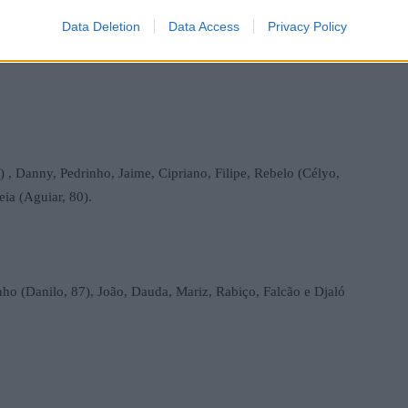
Data Deletion
Data Access
Privacy Policy
de Aguiar.
 , Danny, Pedrinho, Jaime, Cipriano, Filipe, Rebelo (Célyo,
ia (Aguiar, 80).
ho (Danilo, 87), João, Dauda, Mariz, Rabiço, Falcão e Djaló