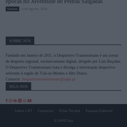
épocas no Juventude de Pedras Salgadas
4 de Agosto, 2026
Futebol
SOBRE NÓS
Fundado em Janeiro de 2011, o Desportivo Transmontano é um jornal
de desporto regional, exclusivamente digital, dirigido por Luís Roçadas.
O Desportivo Transmontano trata e divulga a informação desportiva
referente à região de Trás-os-Montes e Alto Douro.
Contacto:
desportivotransmontano@sapo.pt
SIGA-NOS
Sobre o DT
Contactos
Ficha Técnica
Estatuto Editorial
© SAPO Voz