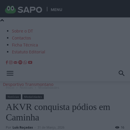
MENU
Sobre o DT
Contactos
Ficha Técnica
Estatuto Editorial
Desportivo Transmontano
Início
Notícias
Modalidades
Notícias
Modalidades
AKVR conquista pódios em
Caminha
Por
Luís Roçadas
-
31 de Março, 2026
16