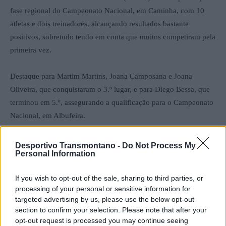
fase regional do Campeonato Nacional, em Caminha, com 10
atletas e dois treinadores, alcançando resultados bastante
positivos, sobretudo tendo em conta que muitos competiram pela
primeira vez.
Destaque para Martim Martins, Joana Camposana e Joana
Oliveira, que conquistaram o 3.º lugar, e para Diego Bessa, que
terminou em 5.º, assegurando a qualificação para o Campeonato
Nacional, em Albufeira.
Além dos pódios, a participação da Akadmia vila-realense ficou
Desportivo Transmontano -
Do Not Process My
Personal Information
marcada pela evolução e empenho de todos os atletas,
evidenciando um futuro promissor para a equipa.
If you wish to opt-out of the sale, sharing to third parties, or
processing of your personal or sensitive information for
Foto: ADKVR
targeted advertising by us, please use the below opt-out
section to confirm your selection. Please note that after your
opt-out request is processed you may continue seeing