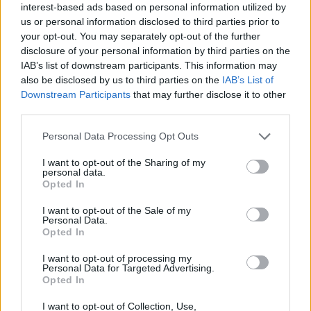
interest-based ads based on personal information utilized by
us or personal information disclosed to third parties prior to
your opt-out. You may separately opt-out of the further
disclosure of your personal information by third parties on the
IAB’s list of downstream participants. This information may
also be disclosed by us to third parties on the
IAB’s List of
Downstream Participants
that may further disclose it to other
third parties.
Artigo anterior
Próximo artigo
Mondim de Basto recebe mais
Daniel Gouveia arranca
Personal Data Processing Opt Outs
de 400 atletas no Torneio de
temporada com vitória no
Voleibol
Estoril
I want to opt-out of the Sharing of my
personal data.
Opted In
Últimas notícias
I want to opt-out of the Sale of my
Personal Data.
Opted In
I want to opt-out of processing my
Personal Data for Targeted Advertising.
Opted In
I want to opt-out of Collection, Use,