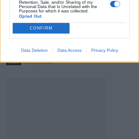
Retention, Sale, and/or Sharing of my
Personal Data that Is Unrelated with the
Purposes for which it was collected.
Opted Out
CONFIRM
Taça Transmontana de Futebol Sénior com cariz
Data Deletion
Data Access
Privacy Policy
solidário em Valpaços
5 de Agosto, 2026
Futebol