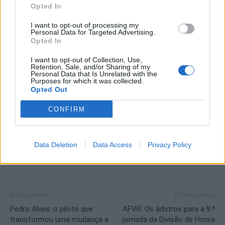
Opted In
Com o Montalegre destacado na frente e várias formações a lutar
por se aproximarem dos lugares de topo, esta nona jornada
I want to opt-out of processing my
Personal Data for Targeted Advertising.
poderá marcar um ponto de viragem no campeonato, com cada
Opted In
ponto a ganhar peso crescente numa fase já competitiva da
época.
I want to opt-out of Collection, Use,
Retention, Sale, and/or Sharing of my
Personal Data that Is Unrelated with the
Purposes for which it was collected.
Por
Raúl Saraiva
Opted Out
CONFIRM
Data Deletion
Data Access
Privacy Policy
Artigo anterior
Próximo artigo
Pedro Alves: o piloto que
AFVR: Os árbitros para a 9.ª
transformou uma mudança a
jornada da Divisão de Honra