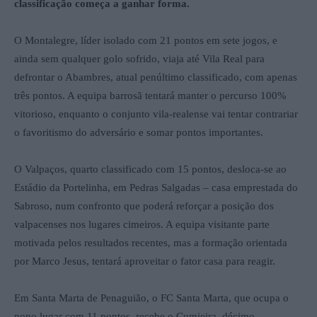
classificação começa a ganhar forma.
O Montalegre, líder isolado com 21 pontos em sete jogos, e
ainda sem qualquer golo sofrido, viaja até Vila Real para
defrontar o Abambres, atual penúltimo classificado, com apenas
três pontos. A equipa barrosã tentará manter o percurso 100%
vitorioso, enquanto o conjunto vila-realense vai tentar contrariar
o favoritismo do adversário e somar pontos importantes.
O Valpaços, quarto classificado com 15 pontos, desloca-se ao
Estádio da Portelinha, em Pedras Salgadas – casa emprestada do
Sabroso, num confronto que poderá reforçar a posição dos
valpacenses nos lugares cimeiros. A equipa visitante parte
motivada pelos resultados recentes, mas a formação orientada
por Marco Jesus, tentará aproveitar o fator casa para reagir.
Em Santa Marta de Penaguião, o FC Santa Marta, que ocupa o
nono lugar com 11 pontos, recebe o Cumieira, décimo