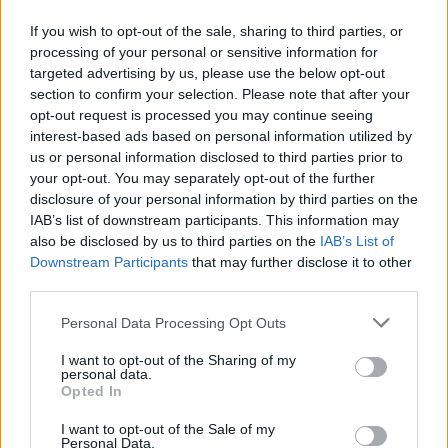
Em Mesão Frio, o oitavo classificado (11 pontos) recebe o Pedras
If you wish to opt-out of the sale, sharing to third parties, or
Salgadas, que soma oito pontos e está em 11.º lugar. O equilíbrio
processing of your personal or sensitive information for
deverá marcar este encontro entre duas formações com registos
targeted advertising by us, please use the below opt-out
section to confirm your selection. Please note that after your
semelhantes.
opt-out request is processed you may continue seeing
interest-based ads based on personal information utilized by
O Mondinense, sexto classificado com 13 pontos, mede forças
us or personal information disclosed to third parties prior to
com o Fontelas, último da tabela, ainda sem qualquer ponto
your opt-out. You may separately opt-out of the further
disclosure of your personal information by third parties on the
somado. O conjunto de Mondim de Basto, que sofreu a primeira
IAB’s list of downstream participants. This information may
derrota na jornada na deslocação ao líder, parte como favorito,
also be disclosed by us to third parties on the
IAB’s List of
mas a formação duriense procurará, certamente, quebrar o ciclo
Downstream Participants
that may further disclose it to other
negativo e conquistar os primeiros pontos da época.
third parties.
Personal Data Processing Opt Outs
Por fim, o Vila Pouca (7.º, com 12 pontos) joga em casa frente
ao Atei, 13.º classificado, com sete. O equilíbrio aparente na
I want to opt-out of the Sharing of my
personal data.
tabela promete um encontro renhido, entre duas equipas que
Opted In
procuram consolidar posições no meio da classificação.
I want to opt-out of the Sale of my
Personal Data.