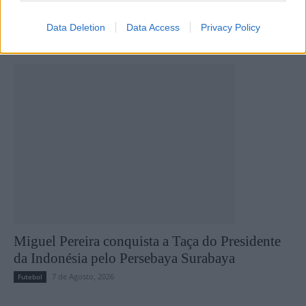
Data Deletion
Data Access
Privacy Policy
Últimas notícias
Miguel Pereira conquista a Taça do Presidente
da Indonésia pelo Persebaya Surabaya
7 de Agosto, 2026
Futebol