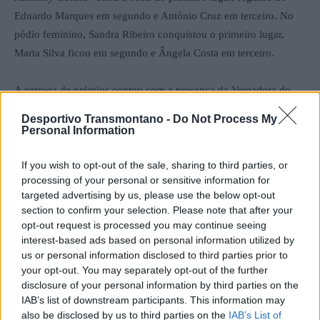
Eduardo Marques em segundo e António Cruz em terceiro. No
pódio feminino, Sandra Ribeiro conquistou o primeiro lugar,
Marta Silva ficou em segundo e Ângela Costa em terceiro.
A entrega de prémios contou com a presença da Vereadora do
Município, Inês Torres Pereira, do Presidente da Junta de
Desportivo Transmontano -
Do Not Process My
Freguesia de Canedo e do padrinho da iniciativa. A vereadora
Personal Information
destacou que o evento pretende promover a prática desportiva e
valorizar o concelho, sublinhando o orgulho pelo talento local
If you wish to opt-out of the sale, sharing to third parties, or
processing of your personal or sensitive information for
evidenciado pelos atletas do concelho presentes no pódio.
targeted advertising by us, please use the below opt-out
section to confirm your selection. Please note that after your
O evento terminou com um momento de confraternização entre
opt-out request is processed you may continue seeing
os participantes, marcado pelo convívio e boa disposição, com a
interest-based ads based on personal information utilized by
us or personal information disclosed to third parties prior to
oferta de carnes grelhadas no pão.
your opt-out. You may separately opt-out of the further
disclosure of your personal information by third parties on the
A próxima edição da iniciativa terá lugar na freguesia de Santa
IAB’s list of downstream participants. This information may
Marinha, no dia 26 de abril. O evento é organizado pela Câmara
also be disclosed by us to third parties on the
IAB’s List of