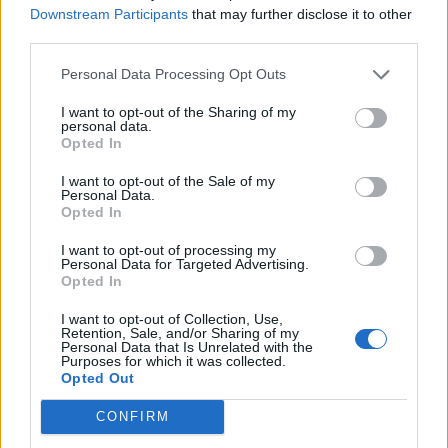
Downstream Participants
that may further disclose it to other
Municipal de Ribeira de Pena, com o apoio das Juntas de
third parties.
Freguesia de Cerva e Limões, Santa Marinha, Canedo, Alvadia e
Salvador e Santo Aleixo de Além-Tâmega.
Personal Data Processing Opt Outs
I want to opt-out of the Sharing of my
Foto: MRP
personal data.
Opted In
I want to opt-out of the Sale of my
Personal Data.
Opted In
I want to opt-out of processing my
Personal Data for Targeted Advertising.
Opted In
I want to opt-out of Collection, Use,
Retention, Sale, and/or Sharing of my
Artigo anterior
Próximo artigo
Personal Data that Is Unrelated with the
Purposes for which it was collected.
Eva Coutinho sagra-se
Três equipas garantem meias-
Opted Out
tricampeã nacional júnior nos
finais do Playoff do
100m bruços
Campeonato de Futsal da
CONFIRM
AFVR