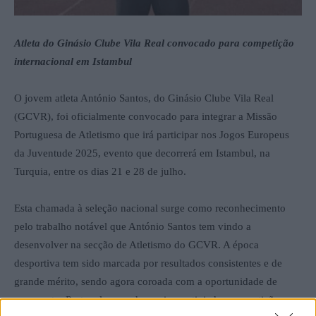
Atleta do Ginásio Clube Vila Real convocado para competição
internacional em Istambul
O jovem atleta António Santos, do Ginásio Clube Vila Real
(GCVR), foi oficialmente convocado para integrar a Missão
Portuguesa de Atletismo que irá participar nos Jogos Europeus
da Juventude 2025, evento que decorrerá em Istambul, na
Turquia, entre os dias 21 e 28 de julho.
Esta chamada à seleção nacional surge como reconhecimento
pelo trabalho notável que António Santos tem vindo a
desenvolver na secção de Atletismo do GCVR. A época
desportiva tem sido marcada por resultados consistentes e de
grande mérito, sendo agora coroada com a oportunidade de
representar Portugal numa das mais prestigiadas competições