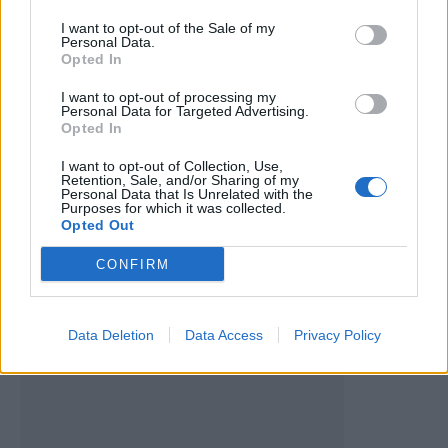
I want to opt-out of the Sale of my
Artigo anterior
Próximo artigo
Personal Data.
Opted In
Guilherme Souza dá vitória a
Passeio “Terras de Aguiar”
Portugal no Torneio da CPLP
celebra o automobilismo
I want to opt-out of processing my
clássico com 63 viaturas e
Personal Data for Targeted Advertising.
127 entusiastas
Opted In
I want to opt-out of Collection, Use,
Retention, Sale, and/or Sharing of my
Personal Data that Is Unrelated with the
Últimas notícias
Purposes for which it was collected.
Opted Out
CONFIRM
Data Deletion
Data Access
Privacy Policy