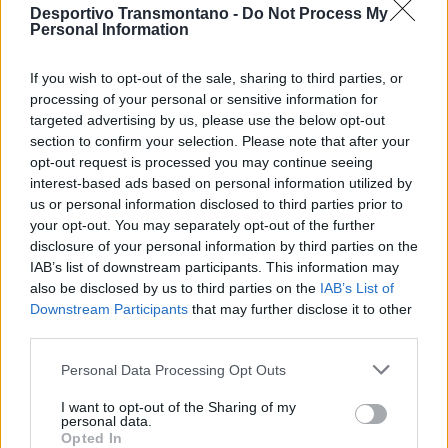
juvenis do continente.
Desportivo Transmontano -
Do Not Process My
Personal Information
A convocatória de António Santos é também motivo de orgulho
If you wish to opt-out of the sale, sharing to third parties, or
para o Ginásio Clube Vila Real, que vê assim o seu trabalho na
processing of your personal or sensitive information for
formação desportiva ser distinguido a nível internacional.
targeted advertising by us, please use the below opt-out
section to confirm your selection. Please note that after your
Os Jogos Europeus da Juventude reúnem atletas promissores de
opt-out request is processed you may continue seeing
interest-based ads based on personal information utilized by
toda a Europa, sendo uma montra de talento e uma experiência
us or personal information disclosed to third parties prior to
ímpar para os jovens desportistas. António Santos terá agora a
your opt-out. You may separately opt-out of the further
oportunidade de competir entre os melhores e de levar o nome
disclosure of your personal information by third parties on the
de Vila Real e de Portugal ainda mais longe.
IAB’s list of downstream participants. This information may
also be disclosed by us to third parties on the
IAB’s List of
Downstream Participants
that may further disclose it to other
third parties.
Personal Data Processing Opt Outs
I want to opt-out of the Sharing of my
personal data.
Opted In