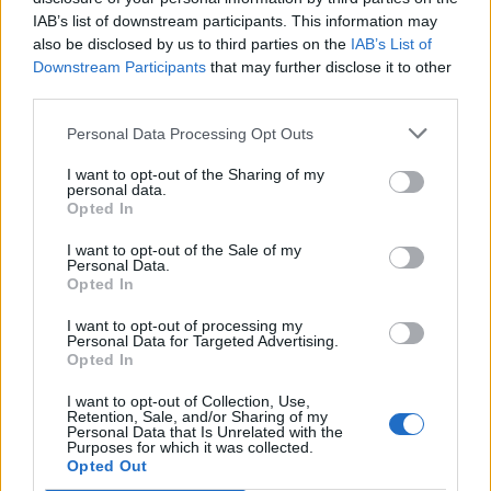
Artigo anterior
Próximo artigo
IAB’s list of downstream participants. This information may
Chaves derrotado em
Vila Pouca e Pedras Salgadas
also be disclosed by us to third parties on the
IAB’s List of
Portimão com golo nos
marcam encontro na final da
Downstream Participants
that may further disclose it to other
descontos
Taça AFVR
third parties.
Personal Data Processing Opt Outs
Últimas notícias
I want to opt-out of the Sharing of my
personal data.
Opted In
I want to opt-out of the Sale of my
Personal Data.
Opted In
I want to opt-out of processing my
Personal Data for Targeted Advertising.
Opted In
I want to opt-out of Collection, Use,
Retention, Sale, and/or Sharing of my
Personal Data that Is Unrelated with the
Purposes for which it was collected.
Opted Out
Diogo Queirós reforça o Al Najma e mantém-se