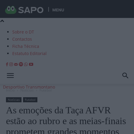
MENU
Sobre o DT
Contactos
Ficha Técnica
Estatuto Editorial
Desportivo Transmontano
Início
Notícias
Futebol
Notícias
Futebol
As emoções da Taça AFVR
estão ao rubro e as meias-finais
prometem grandes momentos