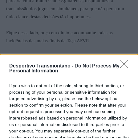
parceria com a Rádio Clube Aguiarense, disponibiliza a
transmissão dos jogos em simultâneo, para que não perca um
único lance destas decisões tão importantes.
Fique desse lado, ouça em direto e acompanhe todas as
incidências das meias-finais da Taça AFVR
Ouvir aqui
Desportivo Transmontano -
Do Not Process My
Personal Information
Viva a emoção do futebol distrital connosco!
If you wish to opt-out of the sale, sharing to third parties, or
processing of your personal or sensitive information for
targeted advertising by us, please use the below opt-out
section to confirm your selection. Please note that after your
opt-out request is processed you may continue seeing
interest-based ads based on personal information utilized by
us or personal information disclosed to third parties prior to
your opt-out. You may separately opt-out of the further
disclosure of your personal information by third parties on the