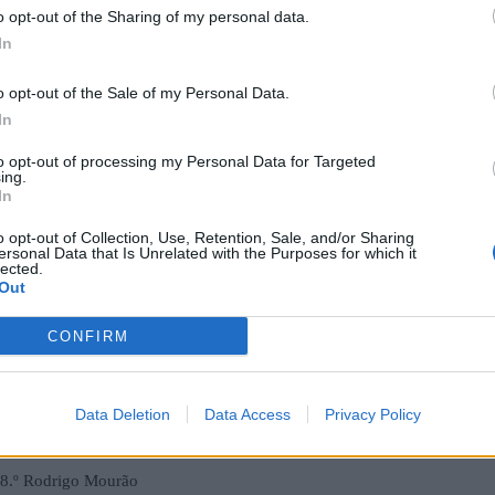
o opt-out of the Sharing of my personal data.
In
grande competitividade numa pista fisicamente exigente,
ais (Sub-13) e Matilde Correia (Sub-17) venceram nas
D
o opt-out of the Sale of my Personal Data.
m
 (Sub-15) subiu ao terceiro lugar do pódio.
In
F
to opt-out of processing my Personal Data for Targeted
ela, numa pista mais técnica e marcada pela chuva, que
ing.
das condições adversas, a Bilabikers voltou a evidenciar-se,
In
 consecutiva, Beatriz Cigarrosa a repetir o 3.º lugar, e
o opt-out of Collection, Use, Retention, Sale, and/or Sharing
 que lhe permite manter a liderança isolada no ranking da Taça
ersonal Data that Is Unrelated with the Purposes for which it
lected.
Out
CONFIRM
róximo domingo, 26 de outubro, com a realização da terceira
nde estarão em ação alguns dos melhores ciclistas nacionais
Data Deletion
Data Access
Privacy Policy
; 8.º Rodrigo Mourão