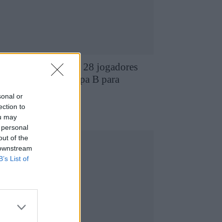
D Chaves revela os 28 jogadores
ue compõem a equipa B para
026/2027
sonal or
7 de Agosto, 2026
utebol
ection to
ou may
 personal
out of the
 downstream
B’s List of