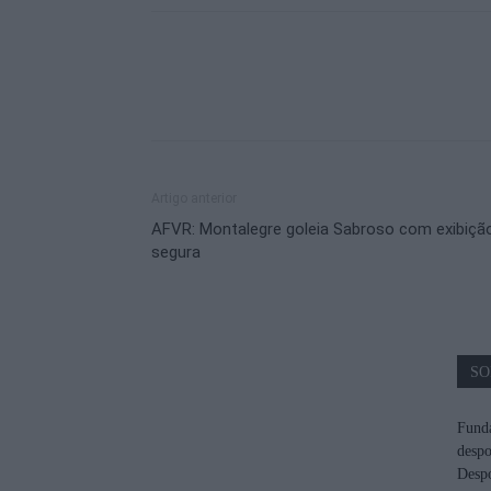
Artigo anterior
AFVR: Montalegre goleia Sabroso com exibiçã
segura
SO
Funda
despo
Despo