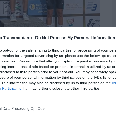
G
vo Transmontano -
Do Not Process My Personal Information
q
2
to opt-out of the sale, sharing to third parties, or processing of your per
F
formation for targeted advertising by us, please use the below opt-out s
r selection. Please note that after your opt-out request is processed y
eing interest-based ads based on personal information utilized by us or
disclosed to third parties prior to your opt-out. You may separately opt-
 Vouzela com vitórias de Salvador Novais e Matilde
losure of your personal information by third parties on the IAB’s list of
s atletas.
. This information may also be disclosed by us to third parties on the
IA
Participants
that may further disclose it to other third parties.
or forma a sua participação na Taça de Portugal de
mana com uma jornada dupla em Melgaço e Vouzela. A
e plano, somando vitórias e vários lugares de pódio nas
l Data Processing Opt Outs