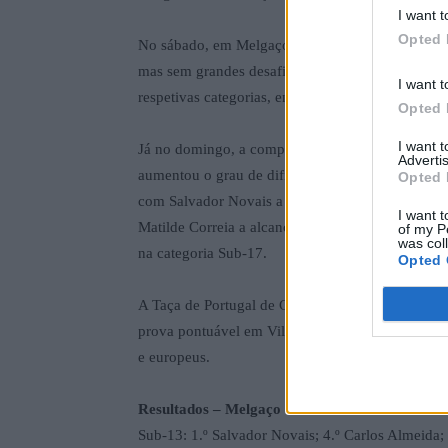
I want t
Opted 
No sábado, em Melgaço, a Bilabikers demonstrou 
mas sem grandes desafios técnicos. Salvador Nov
I want t
respetivas categorias, enquanto Beatriz Cigarrosa
Opted 
I want 
Já no domingo, a competição prosseguiu em Vouz
Advertis
aumentou o grau de dificuldade da prova. Apesar 
Opted 
com Salvador Novais a conquistar a segunda vitória
I want t
Matilde Correia a alcançar o 2.º lugar, resultado
of my P
was col
na categoria Sub-17.
Opted 
A Taça de Portugal de Ciclocrosse continua no p
prova pontuável em Vila Real, no Parque Corgo, o
e europeus.
Resultados – Melgaço
Sub-13: 1.º Salvador Novais; 4.º Carlos Almeida