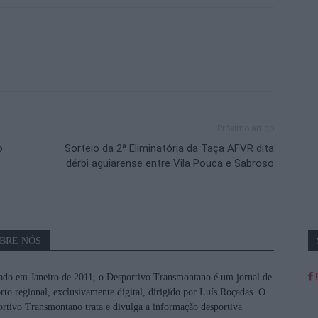
Próximo artigo
o
Sorteio da 2ª Eliminatória da Taça AFVR dita
dérbi aguiarense entre Vila Pouca e Sabroso
BRE NÓS
do em Janeiro de 2011, o Desportivo Transmontano é um jornal de
rto regional, exclusivamente digital, dirigido por Luís Roçadas. O
rtivo Transmontano trata e divulga a informação desportiva