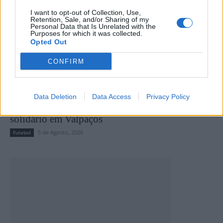
I want to opt-out of Collection, Use,
Retention, Sale, and/or Sharing of my
Personal Data that Is Unrelated with the
Purposes for which it was collected.
Opted Out
CONFIRM
Data Deletion
Data Access
Privacy Policy
Taça Transmontana de Futebol Sénior com cariz
solidário em Valpaços
5 de Agosto, 2026
Futebol