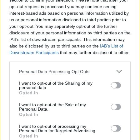
section to confirm your selection. Please note that after your
decorreu durante o período da tarde.
opt-out request is processed you may continue seeing
interest-based ads based on personal information utilized by
us or personal information disclosed to third parties prior to
your opt-out. You may separately opt-out of the further
disclosure of your personal information by third parties on the
IAB’s list of downstream participants. This information may
also be disclosed by us to third parties on the
IAB’s List of
Downstream Participants
that may further disclose it to other
third parties.
Artigo anterior
Próximo artigo
Personal Data Processing Opt Outs
GCVR com seis pódios no V
Associação de clássicos bate
I want to opt-out of the Sharing of my
Torneio Master do Douro
record com 116 inscritos para
personal data.
Vinhateiro
o Circuito de Vila Real
Opted In
I want to opt-out of the Sale of my
Personal Data.
Últimas notícias
Opted In
I want to opt-out of processing my
Personal Data for Targeted Advertising.
Opted In