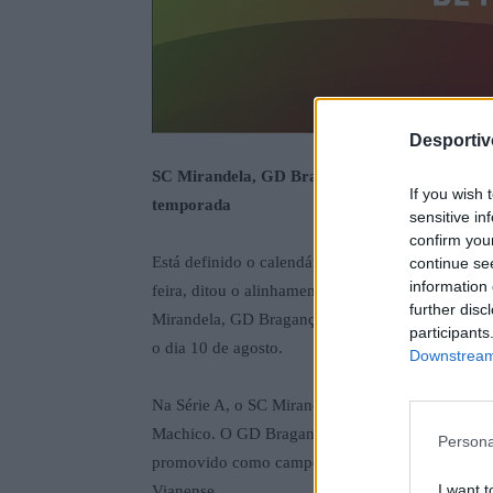
Desporti
SC Mirandela, GD Bragança, GD Chaves B e SC
If you wish 
temporada
sensitive in
confirm you
Está definido o calendário da edição 2025/2026 d
continue se
information 
feira, ditou o alinhamento da primeira jornada,
further disc
Mirandela, GD Bragança, GD Chaves B e SC Vila 
participants
o dia 10 de agosto.
Downstream 
Na Série A, o SC Mirandela inicia a sua caminha
Machico. O GD Bragança joga em casa frente ao 
Persona
promovido como campeão da Divisão de Honra da 
I want t
Vianense.