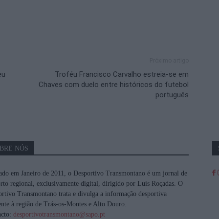
Próximo artigo
eu
Troféu Francisco Carvalho estreia-se em
Chaves com duelo entre históricos do futebol
português
BRE NÓS
do em Janeiro de 2011, o Desportivo Transmontano é um jornal de
rto regional, exclusivamente digital, dirigido por Luís Roçadas. O
rtivo Transmontano trata e divulga a informação desportiva
ente à região de Trás-os-Montes e Alto Douro.
acto:
desportivotransmontano@sapo.pt