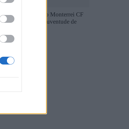
runo Silva reforça o Monterrei CF
pós três épocas no Juventude de
edras Salgadas
4 de Agosto, 2026
utebol