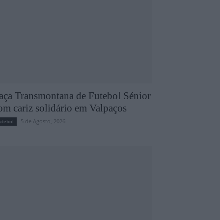
aça Transmontana de Futebol Sénior
om cariz solidário em Valpaços
5 de Agosto, 2026
utebol