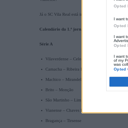
Opted 
Já o SC Vila Real está inserido na Série B e começ
I want t
Opted 
Calendário da 1.ª jornada:
I want 
Advertis
Série A
Opted 
I want t
Vilaverdense – Celoricense
of my P
was col
Camacha – Ribeira Brava
Opted 
Machico – Mirandela
Brito – Monção
São Martinho – Limianos
Vianense – Chaves B
Bragança – Tirsense