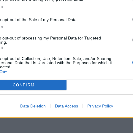
In
B
a fora de portas, frente ao Florgrade.
o opt-out of the Sale of my Personal Data.
a
In
P
to opt-out of processing my Personal Data for Targeted
F
ing.
In
o opt-out of Collection, Use, Retention, Sale, and/or Sharing
ersonal Data that Is Unrelated with the Purposes for which it
lected.
Out
CONFIRM
Data Deletion
Data Access
Privacy Policy