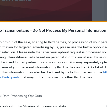
D
vo Transmontano -
Do Not Process My Personal Information
G
p
 Vila Real representam Trás-os-Montes na nova
to opt-out of the sale, sharing to third parties, or processing of your per
F
formation for targeted advertising by us, please use the below opt-out s
r selection. Please note that after your opt-out request is processed y
o Campeonato de Portugal. O sorteio, realizado esta segunda-
eing interest-based ads based on personal information utilized by us or
disclosed to third parties prior to your opt-out. You may separately opt-
 que arranca com quatro emblemas transmontanos em prova: SC
losure of your personal information by third parties on the IAB’s list of
Real. O pontapé de saída da competição, está agendado para
. This information may also be disclosed by us to third parties on the
IA
Participants
that may further disclose it to other third parties.
da com uma deslocação até à Madeira para defrontar o
histórico Tirsense, enquanto o GD Chaves B, recém-
l Data Processing Opt Outs
AF Vila Real, estreia-se na competição visitando o
o opt-out of the Sharing of my personal data.