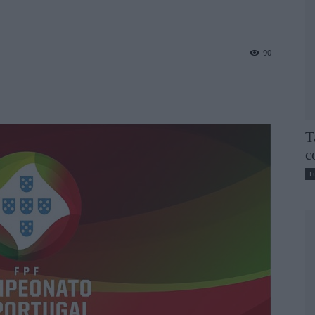
90
T
c
F