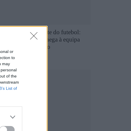
e Favaios para a elite do futebol:
uilherme Chaves chega à equipa
rincipal do FC Porto
sonal or
5 de Agosto, 2026
utebol
ection to
ou may
 personal
out of the
 downstream
B’s List of