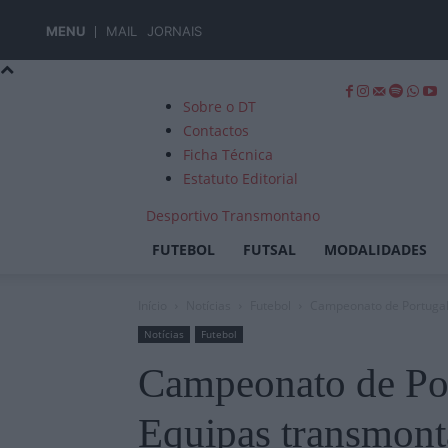
MENU
MAIL
JORNAIS
Sobre o DT
Contactos
Ficha Técnica
Estatuto Editorial
Desportivo Transmontano
FUTEBOL
FUTSAL
MODALIDADES
Início
Notícias
Futebol
Campeonato de Portugal
Notícias
Futebol
Campeonato de Po
Equipas transmon