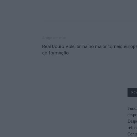
Artigo anterior
Real Douro Volei brilha no maior torneio europ
de formação
SO
Funda
despo
Despo
refer
Cont