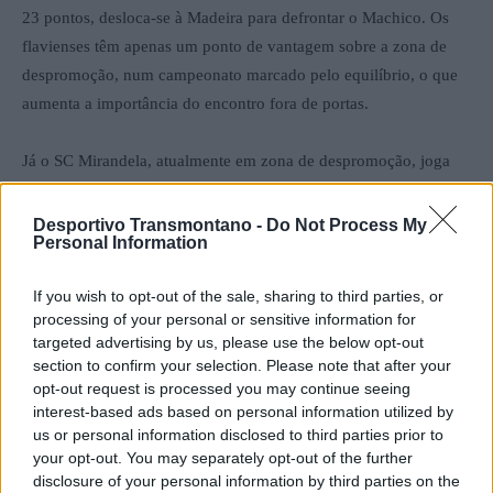
23 pontos, desloca-se à Madeira para defrontar o Machico. Os
flavienses têm apenas um ponto de vantagem sobre a zona de
despromoção, num campeonato marcado pelo equilíbrio, o que
aumenta a importância do encontro fora de portas.
Já o SC Mirandela, atualmente em zona de despromoção, joga
no sábado no terreno do Celoricense. A partida marca a estreia
de Miguel Alminhas no comando técnico dos alvinegros, numa
Desportivo Transmontano -
Do Not Process My
Personal Information
fase determinante da temporada. A equipa transmontana procura
inverter o rumo dos acontecimentos e iniciar uma recuperação
If you wish to opt-out of the sale, sharing to third parties, or
que lhe permita sair dos lugares incómodos da tabela.
processing of your personal or sensitive information for
targeted advertising by us, please use the below opt-out
Série B: Vila Real em confronto direto
section to confirm your selection. Please note that after your
opt-out request is processed you may continue seeing
pela permanência
interest-based ads based on personal information utilized by
us or personal information disclosed to third parties prior to
Na Série B, o SC Vila Real enfrenta um desafio crucial na luta
your opt-out. You may separately opt-out of the further
pela manutenção. A formação vila-realense desloca-se ao reduto
disclosure of your personal information by third parties on the