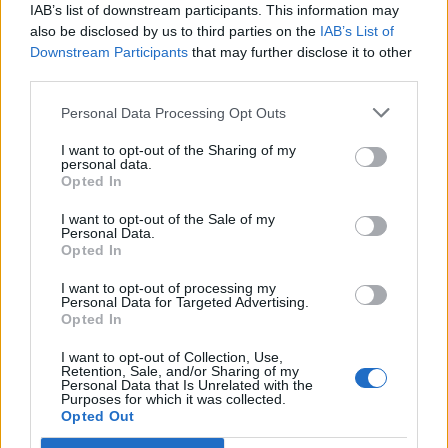
do União de Lamas, equipa que também se encontra em zona de
IAB’s list of downstream participants. This information may
also be disclosed by us to third parties on the
IAB’s List of
despromoção.
Downstream Participants
that may further disclose it to other
third parties.
Separadas por apenas dois pontos, as duas equipas protagonizam
Personal Data Processing Opt Outs
um confronto direto entre emblemas aflitos, num jogo que
poderá ter impacto significativo nas contas finais da
I want to opt-out of the Sharing of my
personal data.
permanência. Para o Vila Real, pontuar fora de casa poderá
Opted In
representar um passo importante na tentativa de garantir a
continuidade no Campeonato de Portugal.
I want to opt-out of the Sale of my
Personal Data.
Opted In
I want to opt-out of processing my
Personal Data for Targeted Advertising.
Opted In
I want to opt-out of Collection, Use,
Retention, Sale, and/or Sharing of my
Personal Data that Is Unrelated with the
Purposes for which it was collected.
Opted Out
Artigo anterior
Próximo artigo