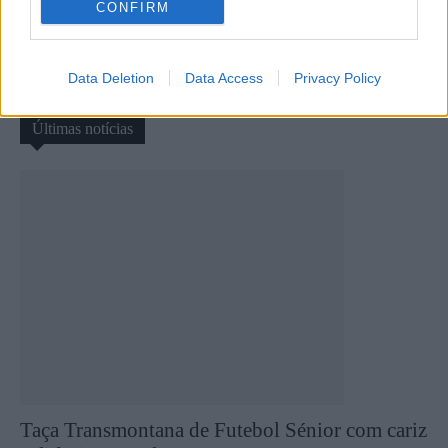
CONFIRM
II Eliminatória da Taça AFVR
Taça AFVR: os árbitros
joga-se este domingo com
escolhidos para os jogos da II
oito encontros em agenda
eliminatória
Data Deletion
Data Access
Privacy Policy
Últimas notícias
Taça Transmontana de Futebol Sénior com cariz