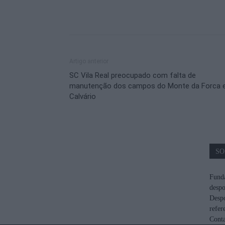
Artigo anterior
SC Vila Real preocupado com falta de
manutenção dos campos do Monte da Forca 
Calvário
SO
Funda
despo
Despo
refer
Cont