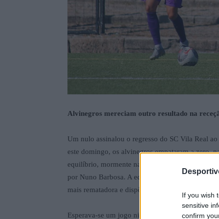
Alvinegros mereciam outro resultado na receç
Um nulo assinalou o regresso do SC Vila Real a
este domingo, os alvinegros empataram a zero, 
equilíbrio, mormente na primeira parte, mas em q
Desporti
por Nuno Barbosa. A equipa vila-realense deu bon
mais rematadora e dispôs das melhores oportunid
If you wish 
sensitive in
Esperava-se um jogo nivelado de duas equipas qu
confirm you