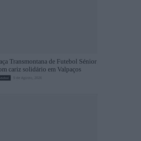
aça Transmontana de Futebol Sénior
om cariz solidário em Valpaços
5 de Agosto, 2026
utebol