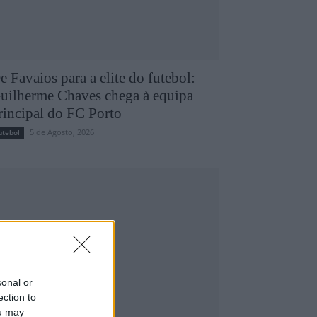
e Favaios para a elite do futebol:
uilherme Chaves chega à equipa
rincipal do FC Porto
5 de Agosto, 2026
utebol
sonal or
ection to
ou may