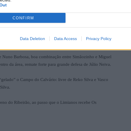
lected.
Out
nos, ambas por Angel Gomes, numa delas isolou-se com o
CONFIRM
mates perigosos, todos eles de fora da área, mas para boas
Data Deletion
Data Access
Privacy Policy
 (homem do jogo), por Miguel Pinto e Diogo Matos.
de Nuno Barbosa, boa combinação entre Simãozinho e Miguel
entro da área, remate forte para grande defesa de Júlio Neiva.
 “gelado” o Campo do Calvário: livre de Reko Silva e Vasco
Silva.
rreno do Ribeirão, ao passo que o Limianos recebe Os