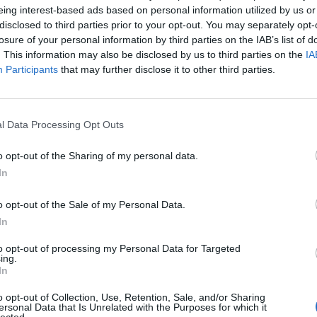
eing interest-based ads based on personal information utilized by us or
nidades claras foi o tónico dos primeiros 45 minutos. No
disclosed to third parties prior to your opt-out. You may separately opt-
idade de golo, aos 15 minutos: erro na saída de bola da turma
B
losure of your personal information by third parties on the IAB’s list of
da área mas remata à figura de Júlio Neiva.
a
. This information may also be disclosed by us to third parties on the
IA
P
Participants
that may further disclose it to other third parties.
distancia – dois de Dany Carvalho e um de Ricardo Almeida,
F
letivo.
l Data Processing Opt Outs
 dentro da baliza do Vila Real, por Ricardo Almeida, mas o
o opt-out of the Sharing of my personal data.
In
 Real a criar perigo, com Miguel Pinto a surgir em boa
o opt-out of the Sale of my Personal Data.
In
to opt-out of processing my Personal Data for Targeted
a justo ao intervalo.
ing.
In
 conjunto vila-realense , mais afoito no ataque, e que se foi
o opt-out of Collection, Use, Retention, Sale, and/or Sharing
r Nuno Barbosa.
ersonal Data that Is Unrelated with the Purposes for which it