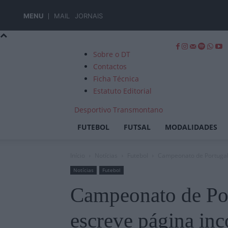
MENU
MAIL
JORNAIS
Sobre o DT
Contactos
Ficha Técnica
Estatuto Editorial
Desportivo Transmontano
FUTEBOL
FUTSAL
MODALIDADES
Início
Notícias
Futebol
Campeonato de Portugal:
Notícias
Futebol
Campeonato de Por
escreve página inc