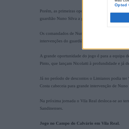
was col
Opted 
Porém, as primeiras oportunidades são do Limia
guardião Nuno Silva a ganhar o duelo.
Os comandados de Nuno Barbosa tiveram alguns re
intervenções do guardião forasteiro Júlio Neiva
A grande oportunidade do jogo é para a equipa 
Pinto, que lançam Nicolatti à profundidade e já d
Já no período de descontos o Limianos podia ter
Costa cabeceia para grande intervenção de Nuno 
Na próxima jornada o Vila Real desloca-se ao te
Sandinenses.
Jogo no Campo do Calvário em Vila Real.