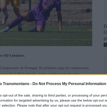
D
G
p
F
ão AD Limianos.
o Campeonato de Portugal. No primeiro jogo do campeonato,
na receção à AD Limianos, numa partida marcada pelo
ue a vitória bem podia ter caído para o conjunto orientado
vo Transmontano -
Do Not Process My Personal Information
s indicadores frente ao conjunto de Ponte de Lima, foi a
ades para chegar ao golo.
to opt-out of the sale, sharing to third parties, or processing of your per
formation for targeted advertising by us, please use the below opt-out s
e subiram esta época aos nacionais, numa tarde de muito
r selection. Please note that after your opt-out request is processed y