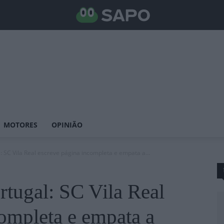
MOTORES
OPINIÃO
 SC Vila Real escreve página incompleta e empata a...
tugal: SC Vila Real
ompleta e empata a