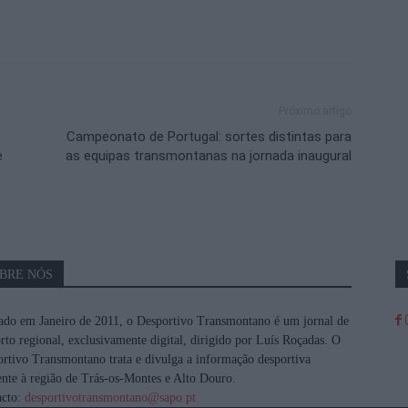
Próximo artigo
Campeonato de Portugal: sortes distintas para
e
as equipas transmontanas na jornada inaugural
BRE NÓS
do em Janeiro de 2011, o Desportivo Transmontano é um jornal de
rto regional, exclusivamente digital, dirigido por Luís Roçadas. O
rtivo Transmontano trata e divulga a informação desportiva
ente à região de Trás-os-Montes e Alto Douro.
acto:
desportivotransmontano@sapo.pt