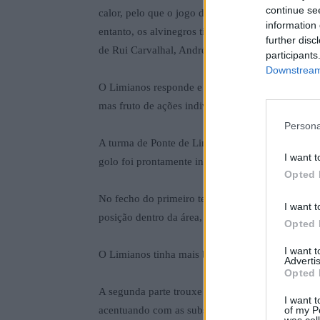
continue se
calor, pelo que o jogo de luta e a falta de oportu
information 
entanto, os alvinegros tiveram a primeira oportun
further disc
de Rui Carvalhal, André Azevedo isola-se dentro 
participants
Downstream 
O Limianos responde e tem três remates de meia 
mas fruto de ações individuais e não de mérito co
Persona
A turma de Ponte de Lima ainda introduziu a bola
I want t
golo foi prontamente invalidado por fora de jogo.
Opted 
No fecho do primeiro tempo, foi novamente o Vila
I want t
posição dentro da área, mas a rematar por cima.
Opted 
I want 
O Limianos tinha mais bola, mas o resultado estav
Advertis
Opted 
A segunda parte trouxe um jogo mais aberto, com o
I want t
acentuando com as substituições introduzidas po
of my P