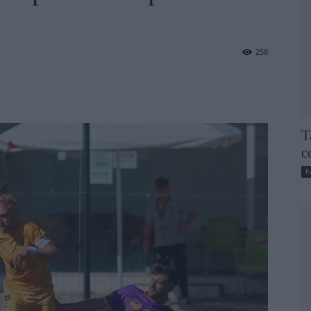
258
T
c
F