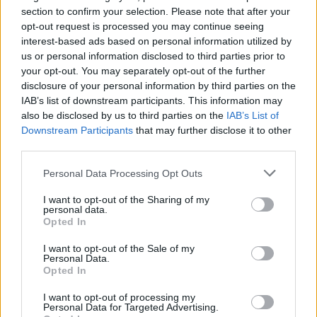
section to confirm your selection. Please note that after your
Foto: CCR Arrabães
opt-out request is processed you may continue seeing
interest-based ads based on personal information utilized by
us or personal information disclosed to third parties prior to
your opt-out. You may separately opt-out of the further
disclosure of your personal information by third parties on the
IAB’s list of downstream participants. This information may
also be disclosed by us to third parties on the
IAB’s List of
Downstream Participants
that may further disclose it to other
third parties.
Personal Data Processing Opt Outs
Artigo anterior
Próximo artigo
Ac. Alves Roçadas conquista
Vítor Santos garante entrada
I want to opt-out of the Sharing of my
personal data.
Taça de Futsal Juniores B da
nos quadros nacionais de
Opted In
AFVR
observadores de futsal
I want to opt-out of the Sale of my
Personal Data.
Opted In
Últimas notícias
I want to opt-out of processing my
Personal Data for Targeted Advertising.