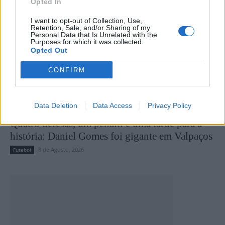
Opted In
I want to opt-out of Collection, Use,
Retention, Sale, and/or Sharing of my
Personal Data that Is Unrelated with the
Purposes for which it was collected.
Opted Out
CONFIRM
Data Deletion
Data Access
Privacy Policy
Quatro defesas, um penálti e uma tarde para a
história: Daniel Gomes foi gigante em Valpaços
8 de Agosto, 2026
Futebol