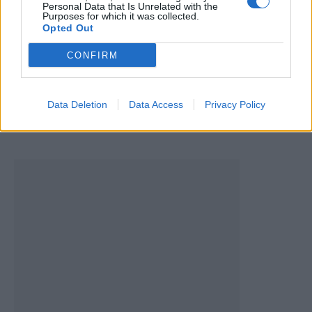
Personal Data that Is Unrelated with the
Purposes for which it was collected.
Opted Out
CONFIRM
Taça Transmontana de Futebol Sénior com cariz
solidário em Valpaços
Data Deletion
Data Access
Privacy Policy
5 de Agosto, 2026
Futebol