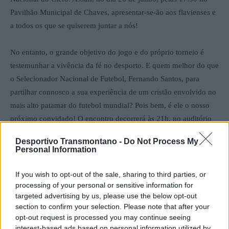
Pavilhão Municipal de Chaves, apresentar-se-ão aos flavienses e
a todos os que se quiserem juntar a nós!
No entanto, o grande objetivo do jogo e do próprio torneio é
testemunhar a vivência da fé no desporto. E quem melhor do que
o Selecionador Nacional de Futebol, Fernando Santos, para
partilhar connosco a sua experiência de um cristão envolvido no
mais alto patamar do futebol mundial? Pois bem, é ele o nosso
próximo convidado! O encontro decorrerá às 21h, no auditório
do centro cultural.
Desportivo Transmontano -
Do Not Process My
Personal Information
Venham apoiar os padres da Diocese de Vila Real e escutar
aquele que será, sem dúvida, um belo testemunho de quem
If you wish to opt-out of the sale, sharing to third parties, or
anuncia Jesus Cristo no mundo do desporto.
processing of your personal or sensitive information for
targeted advertising by us, please use the below opt-out
section to confirm your selection. Please note that after your
opt-out request is processed you may continue seeing
interest-based ads based on personal information utilized by