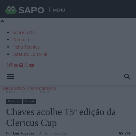
MENU
Sobre o DT
Contactos
Ficha Técnica
Estatuto Editorial
Desportivo Transmontano
Início
Notícias
Futsal
Notícias
Futsal
Chaves acolhe 15ª edição da
Clericus Cup
Por
Luís Roçadas
-
21 de Junho, 2022
294