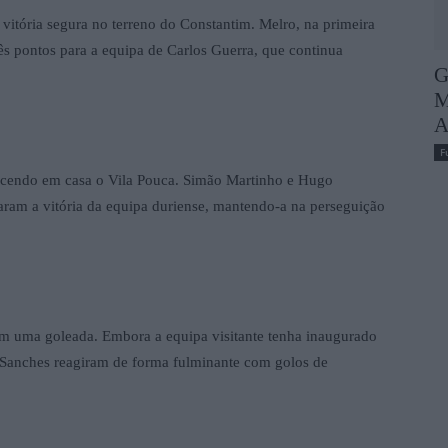
vitória segura no terreno do Constantim. Melro, na primeira
rês pontos para a equipa de Carlos Guerra, que continua
G
M
A
F
ncendo em casa o Vila Pouca. Simão Martinho e Hugo
aram a vitória da equipa duriense, mantendo-a na perseguição
om uma goleada. Embora a equipa visitante tenha inaugurado
Sanches reagiram de forma fulminante com golos de