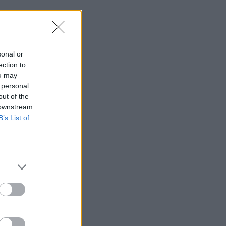
sonal or
ection to
ou may
 personal
out of the
 downstream
B’s List of