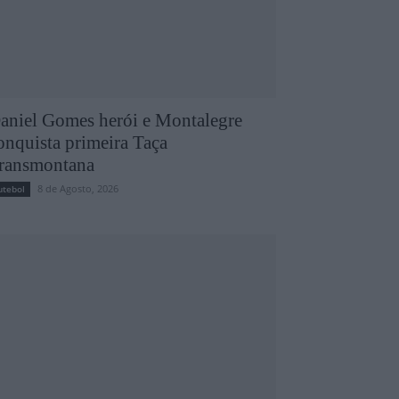
aniel Gomes herói e Montalegre
onquista primeira Taça
ransmontana
8 de Agosto, 2026
utebol