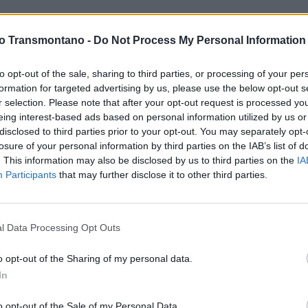
um dos momentos mais emocionantes da jornada. O Atei
vo Transmontano -
Do Not Process My Personal Information
ontar dois golos. Ricardo marcou o tento da vitória,
ondinense em vantagem em duas ocasiões.
to opt-out of the sale, sharing to third parties, or processing of your per
formation for targeted advertising by us, please use the below opt-out s
r selection. Please note that after your opt-out request is processed y
eing interest-based ads based on personal information utilized by us or
disclosed to third parties prior to your opt-out. You may separately opt-
re frente ao Santa Marta. Pedro Miguel, Kenny e Tiago Oliveira
losure of your personal information by third parties on the IAB’s list of
tos para a equipa barrosã.
. This information may also be disclosed by us to third parties on the
IA
Participants
that may further disclose it to other third parties.
rva na estreia de Justino Ribeiro no comando técnico dos
l Data Processing Opt Outs
quanto Rui Jorge, Jorge Jesus e Gui também contribuíram. O
o opt-out of the Sharing of my personal data.
tando a partida.
In
o opt-out of the Sale of my Personal Data.