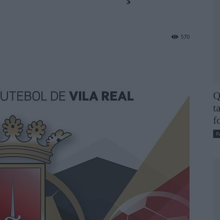
570
Q
t
f
F