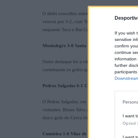
O dérbi concelhio entre Atei e Mondinense foi 
Desporti
venceu por 3-2, com Tiago Reis em destaque ao ap
enquanto Tuca e Rui Costa haviam colocado o M
If you wish 
sensitive in
Montalegre 3-0 Santa Marta
confirm you
continue se
information 
Outro destaque foi a vitória natural do Montaleg
further disc
carimbaram os golos que consolidaram os três pon
participants
Downstream 
Pedras Salgadas 6-1 Cerva
O Pedras Salgadas, em grande forma, goleou o Ce
Persona
visitantes. Bruno Silva apontou um hat-trick, en
I want t
único golo do Cerva foi de Texas, na altura empa
Opted 
Cumieira 1-6 Vilar de Perdizes
I want t