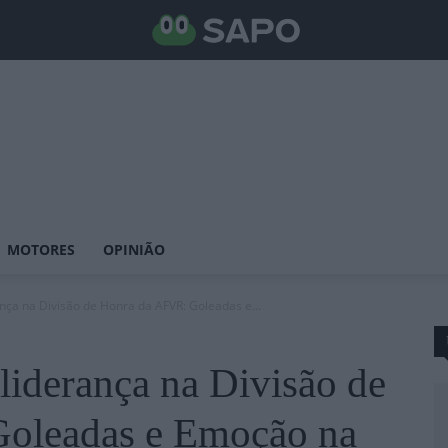
MOTORES
OPINIÃO
ça na Divisão de Honra da AFVR: Goleadas e...
iderança na Divisão de
oleadas e Emoção na