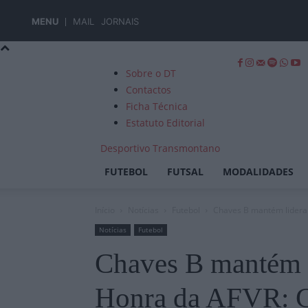
MENU
MAIL
JORNAIS
Sobre o DT
Contactos
Ficha Técnica
Estatuto Editorial
Desportivo Transmontano
FUTEBOL
FUTSAL
MODALIDADES
Início
Notícias
Futebol
Chaves B mantém lideran
Notícias
Futebol
Chaves B mantém l
Honra da AFVR: G