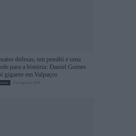
uatro defesas, um penálti e uma
arde para a história: Daniel Gomes
oi gigante em Valpaços
8 de Agosto, 2026
utebol