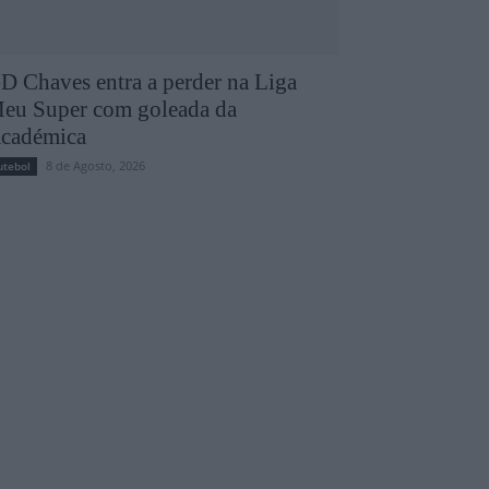
D Chaves entra a perder na Liga
eu Super com goleada da
cadémica
8 de Agosto, 2026
utebol