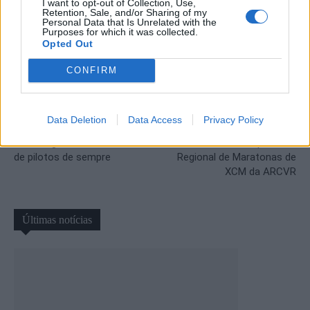
I want to opt-out of Collection, Use,
Retention, Sale, and/or Sharing of my
Personal Data that Is Unrelated with the
Purposes for which it was collected.
Opted Out
CONFIRM
Artigo anterior
Próximo artigo
Data Deletion
Data Access
Privacy Policy
Mundial de Rallycross de
Ribeira de Pena recebeu 4ª
Montalegre com melhor lista
Prova do Campeonato
de pilotos de sempre
Regional de Maratonas de
XCM da ARCVR
Últimas notícias