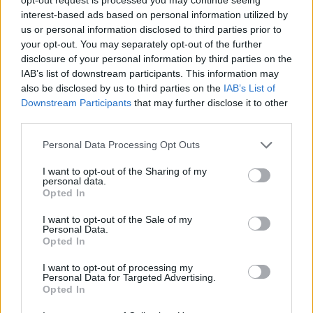
interest-based ads based on personal information utilized by
passaram também pelo Pavilhão dos Desportos, onde mostraram
us or personal information disclosed to third parties prior to
que a prática de atividade física não tem limite de idade.
your opt-out. You may separately opt-out of the further
disclosure of your personal information by third parties on the
As crianças voltaram a ter um espaço inteiramente a elas
IAB’s list of downstream participants. This information may
also be disclosed by us to third parties on the
IAB’s List of
dedicado onde ocuparam de forma divertida e pedagógica o seu
Downstream Participants
that may further disclose it to other
tempo, enquanto os adultos participavam nos workshops e
third parties.
masterclasses, para além de múltiplas atividades de dança e
classes temáticas vocacionadas para esta faixa etária.
Personal Data Processing Opt Outs
I want to opt-out of the Sharing of my
A VI Convenção de Fitness repetiu o sucesso das edições
personal data.
Opted In
anteriores, pelo que o Município agradece a colaboração de
todas as entidades envolvidas e reconhece que este sucesso se
I want to opt-out of the Sale of my
Personal Data.
deve, também, em grande medida, à vivacidade das academias e
Opted In
ginásios de Vila Real que continuam em franco crescimento e
I want to opt-out of processing my
que contribuem para um estilo de vida mais saudável.
Personal Data for Targeted Advertising.
Opted In