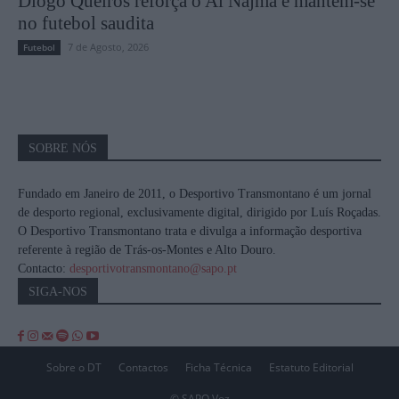
Diogo Queirós reforça o Al Najma e mantém-se
no futebol saudita
7 de Agosto, 2026
Futebol
SOBRE NÓS
Fundado em Janeiro de 2011, o Desportivo Transmontano é um jornal
de desporto regional, exclusivamente digital, dirigido por Luís Roçadas.
O Desportivo Transmontano trata e divulga a informação desportiva
referente à região de Trás-os-Montes e Alto Douro.
Contacto:
desportivotransmontano@sapo.pt
SIGA-NOS
Sobre o DT
Contactos
Ficha Técnica
Estatuto Editorial
© SAPO Voz