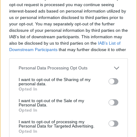
opt-out request is processed you may continue seeing
interest-based ads based on personal information utilized by
us or personal information disclosed to third parties prior to
your opt-out. You may separately opt-out of the further
disclosure of your personal information by third parties on the
IAB’s list of downstream participants. This information may
also be disclosed by us to third parties on the
IAB’s List of
Downstream Participants
that may further disclose it to other
third parties.
Artigo anterior
Próximo artigo
Personal Data Processing Opt Outs
Município de Murça reage a
Divisão de Honra da AFVR
acusações do Murça SC e
2025/26 com 17 clubes
I want to opt-out of the Sharing of my
personal data.
desmente incumprimentos
inscritos
Opted In
I want to opt-out of the Sale of my
Personal Data.
Últimas notícias
Opted In
I want to opt-out of processing my
Personal Data for Targeted Advertising.
Opted In