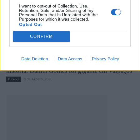
I want to opt-out of Collection, Use,
Retention, Sale, and/or Sharing of my
Personal Data that Is Unrelated with the
Purposes for which it was collected.
Opted Out
CONFIRM
Data Deletion
Data Access
Privacy Policy
Quatro defesas, um penálti e uma tarde para a
história: Daniel Gomes foi gigante em Valpaços
8 de Agosto, 2026
Futebol