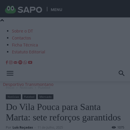
MENU
Sobre o DT
Contactos
Ficha Técnica
Estatuto Editorial
Desportivo Transmontano
Início
Notícias
Futebol
Notícias
Futebol
Mercado
Do Vila Pouca para Santa
Marta: sete reforços garantidos
Por
Luís Roçadas
-
11 de Julho, 2025
1075