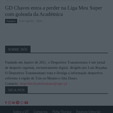
GD Chaves entra a perder na Liga Meu Super
com goleada da Académica
8 de Agosto, 2026
Futebol
SOBRE NÓS
Fundado em Janeiro de 2011, o Desportivo Transmontano é um jornal
de desporto regional, exclusivamente digital, dirigido por Luís Roçadas.
O Desportivo Transmontano trata e divulga a informação desportiva
referente à região de Trás-os-Montes e Alto Douro.
Contacto:
desportivotransmontano@sapo.pt
SIGA-NOS
Sobre o DT
Contactos
Ficha Técnica
Estatuto Editorial