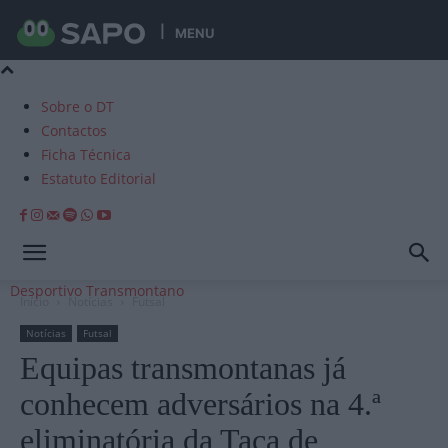
MENU
Sobre o DT
Contactos
Ficha Técnica
Estatuto Editorial
Desportivo Transmontano
Início
Notícias
Futsal
Notícias
Futsal
Equipas transmontanas já
conhecem adversários na 4.ª
eliminatória da Taça de