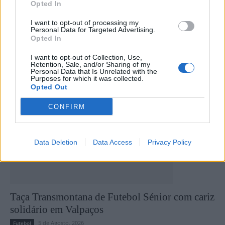
jornada da Divisão de Honra
jogos da 15.ª jornada da
Opted In
Divisão de Honra
I want to opt-out of processing my
Personal Data for Targeted Advertising.
Opted In
Últimas notícias
I want to opt-out of Collection, Use,
Retention, Sale, and/or Sharing of my
Personal Data that Is Unrelated with the
Purposes for which it was collected.
Opted Out
CONFIRM
Data Deletion
Data Access
Privacy Policy
Taça Transmontana de Futebol Sénior com cariz
solidário em Valpaços
5 de Agosto, 2026
Futebol