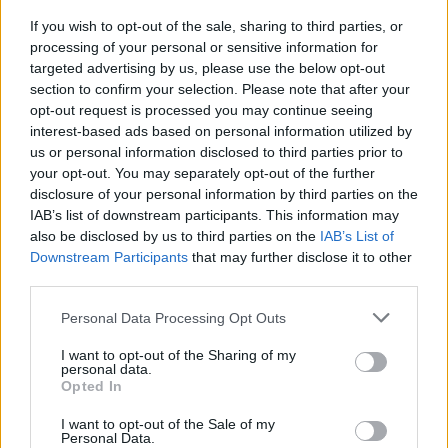
Por sua vez, os Amigos de Cerva também jogam fora de portas,
If you wish to opt-out of the sale, sharing to third parties, or
processing of your personal or sensitive information for
deslocando-se ao reduto da AMSAC, num confronto entre duas
targeted advertising by us, please use the below opt-out
equipas que competem na 2.ª Divisão Nacional.
section to confirm your selection. Please note that after your
opt-out request is processed you may continue seeing
A 4.ª eliminatória promete fortes emoções e será mais um teste à
interest-based ads based on personal information utilized by
us or personal information disclosed to third parties prior to
ambição e competitividade das equipas transmontanas na prova
your opt-out. You may separately opt-out of the further
rainha do futsal português.
disclosure of your personal information by third parties on the
IAB’s list of downstream participants. This information may
also be disclosed by us to third parties on the
IAB’s List of
Downstream Participants
that may further disclose it to other
third parties.
Personal Data Processing Opt Outs
I want to opt-out of the Sharing of my
personal data.
Opted In
Artigo anterior
Próximo artigo
I want to opt-out of the Sale of my
AFVR: Rescaldo da 14.ª
AFVR: os árbitros para os
Personal Data.