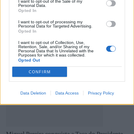
I want to opt-out of the Sale of my
Artigo anterior
Próximo artigo
Personal Data.
Taça AFVR: os árbitros
Taça AFVR: saiba todos os
Opted In
escolhidos para os jogos da II
resultados da 2.ª eliminatória
I want to opt-out of processing my
eliminatória
em direto
Personal Data for Targeted Advertising.
Opted In
I want to opt-out of Collection, Use,
Últimas notícias
Retention, Sale, and/or Sharing of my
Personal Data that Is Unrelated with the
Purposes for which it was collected.
Opted Out
CONFIRM
Data Deletion
Data Access
Privacy Policy