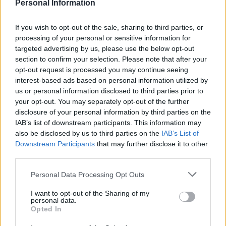
o único golo da partida, finalizando com o pé esquerdo e
Personal Information
colocando o Penafiel em vantagem.
If you wish to opt-out of the sale, sharing to third parties, or
processing of your personal or sensitive information for
Até ao apito final, o Chaves tentou reagir e chegar ao empate,
targeted advertising by us, please use the below opt-out
mas esbarrou na consistência defensiva da equipa orientada por
section to confirm your selection. Please note that after your
José Manuel Aira, que soube gerir a vantagem mínima.
opt-out request is processed you may continue seeing
interest-based ads based on personal information utilized by
us or personal information disclosed to third parties prior to
Com este desaire, o GD Chaves mantém-se no 11.º lugar da
your opt-out. You may separately opt-out of the further
classificação, com 27 pontos. Já o FC Penafiel sobe moralizado,
disclosure of your personal information by third parties on the
ocupando a 14.ª posição, com 23 pontos conquistados.
IAB’s list of downstream participants. This information may
also be disclosed by us to third parties on the
IAB’s List of
Downstream Participants
that may further disclose it to other
third parties.
Personal Data Processing Opt Outs
I want to opt-out of the Sharing of my
personal data.
Opted In