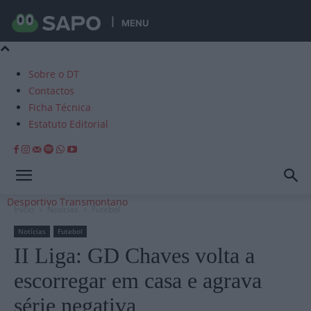
MENU
Sobre o DT
Contactos
Ficha Técnica
Estatuto Editorial
Desportivo Transmontano
Início
Notícias
Futebol
Notícias
Futebol
II Liga: GD Chaves volta a
escorregar em casa e agrava
série negativa