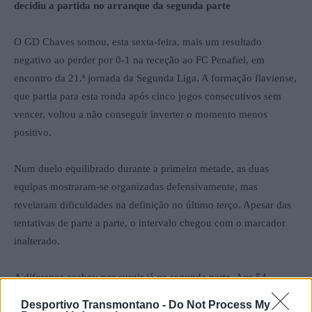
decidiu a partida no arranque da segunda parte
O GD Chaves somou, esta sexta-feira, mais um resultado
negativo ao perder por 0-1 na receção ao FC Penafiel, em
encontro da 21.ª jornada da Segunda Liga. A formação flaviense,
que partia para esta ronda após cinco jogos consecutivos sem
vencer, voltou a não conseguir inverter o momento menos
positivo.
Num duelo equilibrado durante a primeira metade, as duas
equipas mostraram-se organizadas defensivamente, mas
revelaram dificuldades na definição no último terço. Apesar das
tentativas de parte a parte, o intervalo chegou com o marcador
inalterado.
A diferença acabou por surgir já na segunda parte. Aos 54
minutos, Soma Anzai aproveitou uma oportunidade para marcar
Desportivo Transmontano -
Do Not Process My