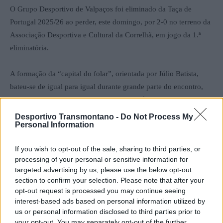
O Grupo Desportivo de Valpaços foi eliminado da Taça de
Portugal 2025/26 ao perder, este domingo, por 2-0 no terreno da
Associação Desportiva e Cultural da Correlhã, em jogo da 1.ª
eliminatória.
A formação da “capital do folar”, orientada por Júlio Batista,
bateu-se de igual para igual durante grande parte do encontro,
mas acabou por ceder na segunda parte. Zé Pedro inaugurou o
marcador e, já perto do apito final, Pimenta selou a vitória da
Desportivo Transmontano -
Do Not Process My
Personal Information
equipa da AF Viana do Castelo, que garantiu assim a passagem à
2.ª eliminatória da competição.
If you wish to opt-out of the sale, sharing to third parties, or
processing of your personal or sensitive information for
targeted advertising by us, please use the below opt-out
section to confirm your selection. Please note that after your
opt-out request is processed you may continue seeing
interest-based ads based on personal information utilized by
us or personal information disclosed to third parties prior to
your opt-out. You may separately opt-out of the further