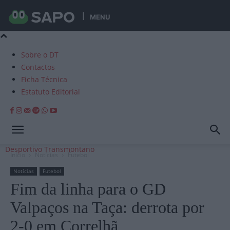
MENU
Sobre o DT
Contactos
Ficha Técnica
Estatuto Editorial
Desportivo Transmontano
Início
Notícias
Futebol
Notícias
Futebol
Fim da linha para o GD
Valpaços na Taça: derrota por
2-0 em Correlhã