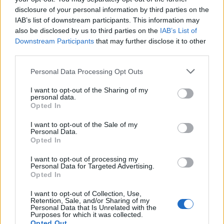
disclosure of your personal information by third parties on the
IAB’s list of downstream participants. This information may
Artigo anterior
Próximo artigo
also be disclosed by us to third parties on the
IAB’s List of
Vila Real segue em frente na
De Vila Real para Riade:
Downstream Participants
that may further disclose it to other
Taça de Portugal
Andreia Faria reforça o Al
third parties.
Nassr
Personal Data Processing Opt Outs
I want to opt-out of the Sharing of my
Últimas notícias
personal data.
Opted In
I want to opt-out of the Sale of my
Personal Data.
Opted In
I want to opt-out of processing my
Personal Data for Targeted Advertising.
Opted In
I want to opt-out of Collection, Use,
Retention, Sale, and/or Sharing of my
Personal Data that Is Unrelated with the
Purposes for which it was collected.
Opted Out