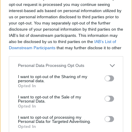
opt-out request is processed you may continue seeing
interest-based ads based on personal information utilized by
us or personal information disclosed to third parties prior to
your opt-out. You may separately opt-out of the further
disclosure of your personal information by third parties on the
IAB’s list of downstream participants. This information may
also be disclosed by us to third parties on the
IAB’s List of
Downstream Participants
that may further disclose it to other
third parties.
Artigo anterior
Próximo artigo
AFVR: Cartão Branco destaca
Árbitro da AF Bragança
Personal Data Processing Opt Outs
gesto de fair play no
presente na Ação de
Mondinense – Pedras
Reciclagem e Avaliação da
I want to opt-out of the Sharing of my
personal data.
Salgadas
FPF
Opted In
I want to opt-out of the Sale of my
Personal Data.
Últimas notícias
Opted In
I want to opt-out of processing my
Personal Data for Targeted Advertising.
Opted In