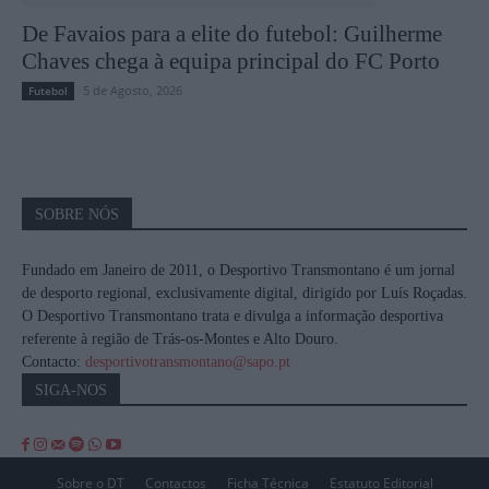
De Favaios para a elite do futebol: Guilherme
Chaves chega à equipa principal do FC Porto
5 de Agosto, 2026
Futebol
SOBRE NÓS
Fundado em Janeiro de 2011, o Desportivo Transmontano é um jornal
de desporto regional, exclusivamente digital, dirigido por Luís Roçadas.
O Desportivo Transmontano trata e divulga a informação desportiva
referente à região de Trás-os-Montes e Alto Douro.
Contacto:
desportivotransmontano@sapo.pt
SIGA-NOS
Sobre o DT
Contactos
Ficha Técnica
Estatuto Editorial