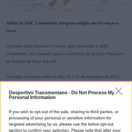
Atleta da ADC Constantim integrou estágio em Proença-a-
Nova
O jovem atleta Francisco Crespo, que representa a ADC
Constantim, foi chamado para os trabalhos da Seleção Nacional
de Futebol de Praia Sub-20.
O estágio decorreu entre os dias 18 e 21 de setembro de 2025,
em Proença-a-Nova, reunindo alguns dos melhores talentos
nacionais da modalidade. A convocatória de Crespo representa
Desportivo Transmontano -
Do Not Process My
Personal Information
um motivo de orgulho para o clube vila-realense e um
reconhecimento do talento e dedicação do jogador.
If you wish to opt-out of the sale, sharing to third parties, or
processing of your personal or sensitive information for
Foto: ADC Constantim
targeted advertising by us, please use the below opt-out
section to confirm your selection. Please note that after your