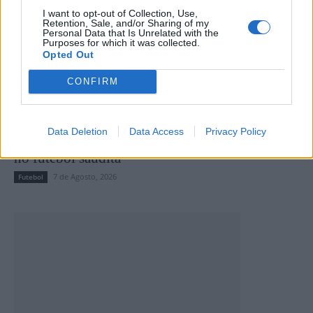
I want to opt-out of Collection, Use,
Retention, Sale, and/or Sharing of my
Personal Data that Is Unrelated with the
Purposes for which it was collected.
Opted Out
CONFIRM
Data Deletion
Data Access
Privacy Policy
Diogo Queirós reforça o Al Najma e mantém-se
no futebol saudita
7 de Agosto, 2026
Futebol