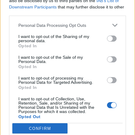
also be disclosed by us to third parties on the
IAB’s List of
“É hora de virar a página e ver o que o futuro me reserva…e um
Downstream Participants
that may further disclose it to other
novo ciclo começará”, completou o defesa, de 35 anos
third parties.
Fred Coelho ingressou no SC Régua na temporada que
Personal Data Processing Opt Outs
recentemente findou, para onde se transferiu vindo do SC Vila
I want to opt-out of the Sharing of my
Real, onde esteve doze temporadas consecutivas. Fica agora sem
personal data.
Opted In
clube e com o futuro por definir.
I want to opt-out of the Sale of my
Personal Data.
Opted In
I want to opt-out of processing my
Personal Data for Targeted Advertising.
Opted In
I want to opt-out of Collection, Use,
Retention, Sale, and/or Sharing of my
Personal Data that Is Unrelated with the
Purposes for which it was collected.
Artigo anterior
Próximo artigo
Opted Out
Sport Clube Vila Real reúne em
AFVR: Flávio Fonseca
CONFIRM
Assembleia Geral
continua no comando técnico