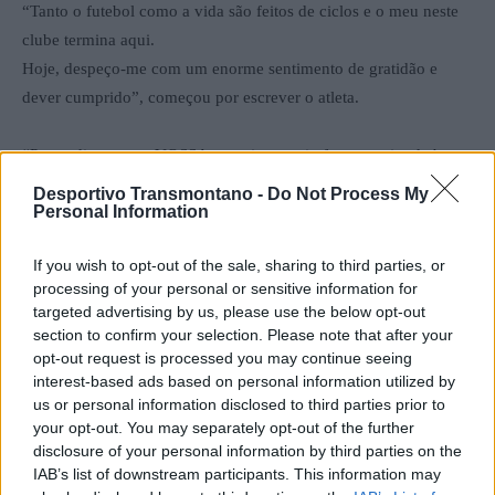
“Tanto o futebol como a vida são feitos de ciclos e o meu neste
clube termina aqui.
Hoje, despeço-me com um enorme sentimento de gratidão e
dever cumprido”, começou por escrever o atleta.
“Posso dizer que a VOSSA energia e apoio foram muito da base
de cada vitória (e a qualidade dos jogadores também claro, assim
Desportivo Transmontano -
Do Not Process My
Personal Information
como da equipa técnica e direção. Vou levar cada um de vocês
comigo junto de todos os momentos que vou guardar com
If you wish to opt-out of the sale, sharing to third parties, or
carinho. Obrigado por me terem acolhido tão bem e pelo apoio
processing of your personal or sensitive information for
ao longo desta época. TODOS juntos, conquistámos três títulos
targeted advertising by us, please use the below opt-out
inesquecíveis e históricos, movidos pela raça, querer e crer que
section to confirm your selection. Please note that after your
me têm acompanhado ao longo da minha carreira, que já vai
opt-out request is processed you may continue seeing
interest-based ads based on personal information utilized by
longa e que conta com mais de 300 jogos como sénior ( ± 140
us or personal information disclosed to third parties prior to
deles em campeonatos nacionais, 35 golos e 14 Títulos, vou e
your opt-out. You may separately opt-out of the further
quero aumentar estes números”, referiu o atleta.
disclosure of your personal information by third parties on the
IAB’s list of downstream participants. This information may