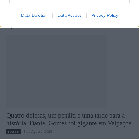
Extraordinária dia 29
do SC Mesão Frio
Data Deletion
Data Access
Privacy Policy
Últimas notícias
Quatro defesas, um penálti e uma tarde para a
história: Daniel Gomes foi gigante em Valpaços
8 de Agosto, 2026
Futebol