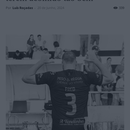
Por
Luís Roçadas
-
20 de Junho, 2024
339