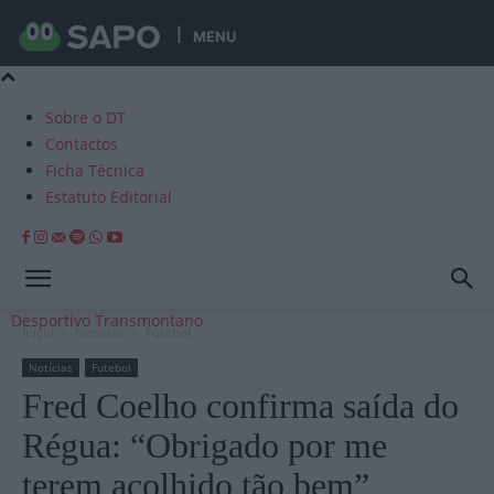
MENU
Sobre o DT
Contactos
Ficha Técnica
Estatuto Editorial
Desportivo Transmontano
Início
Notícias
Futebol
Notícias
Futebol
Fred Coelho confirma saída do
Régua: “Obrigado por me
terem acolhido tão bem”