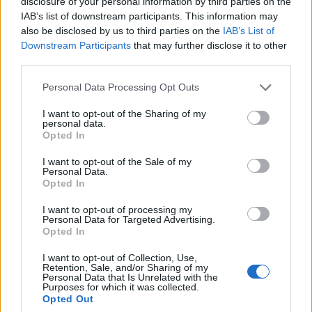
disclosure of your personal information by third parties on the
Ténis de Mesa: CTM Mirandela
Mirandelense Rui Borges
IAB’s list of downstream participants. This information may
defronta V. Guimarães na
segue para a quarta
also be disclosed by us to third parties on the
IAB’s List of
segunda eliminatória da Taça
eliminatória da Taça de
Downstream Participants
that may further disclose it to other
de Portugal
Portugal
third parties.
Personal Data Processing Opt Outs
Últimas notícias
I want to opt-out of the Sharing of my
personal data.
Opted In
I want to opt-out of the Sale of my
Personal Data.
Opted In
I want to opt-out of processing my
Personal Data for Targeted Advertising.
Opted In
I want to opt-out of Collection, Use,
Retention, Sale, and/or Sharing of my
Personal Data that Is Unrelated with the
Purposes for which it was collected.
Opted Out