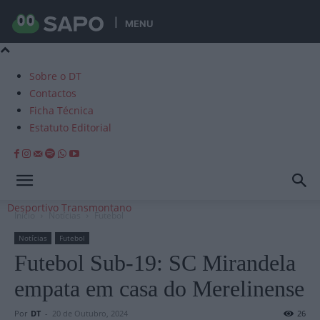
MENU
Sobre o DT
Contactos
Ficha Técnica
Estatuto Editorial
Desportivo Transmontano
Início
Notícias
Futebol
Notícias
Futebol
Futebol Sub-19: SC Mirandela
empata em casa do Merelinense
Por
DT
-
20 de Outubro, 2024
26