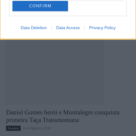
Quatro defesas, um penálti e uma tarde para a
CONFIRM
história: Daniel Gomes foi gigante em Valpaços
8 de Agosto, 2026
Futebol
Data Deletion
Data Access
Privacy Policy
Daniel Gomes herói e Montalegre conquista
primeira Taça Transmontana
8 de Agosto, 2026
Futebol