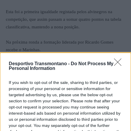
Esta foi a primeira igualdade registada pelos alvinegros na
competição, que assim passam a somar quatro pontos na tabela
classificativa, mantendo a nona posição.
Na próxima ronda a formação liderada por Ricardo Gomes
recebe o Marinhas.
Desportivo Transmontano -
Do Not Process My
Por Francisco Mendes
Personal Information
If you wish to opt-out of the sale, sharing to third parties, or
processing of your personal or sensitive information for
targeted advertising by us, please use the below opt-out
section to confirm your selection. Please note that after your
opt-out request is processed you may continue seeing
interest-based ads based on personal information utilized by
us or personal information disclosed to third parties prior to
your opt-out. You may separately opt-out of the further
Artigo anterior
Próximo artigo