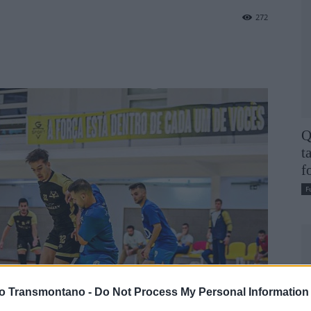
272
Q
t
f
F
vo Transmontano -
Do Not Process My Personal Information