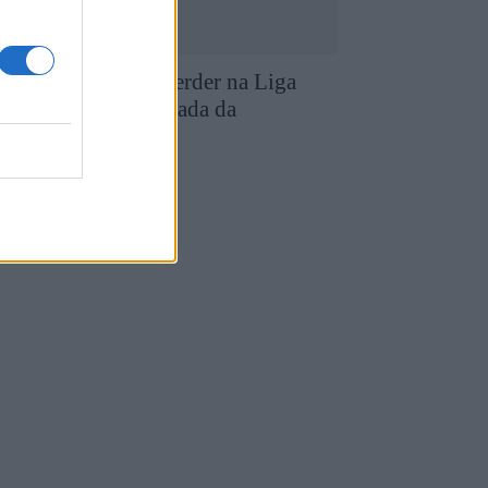
D Chaves entra a perder na Liga
eu Super com goleada da
cadémica
8 de Agosto, 2026
utebol