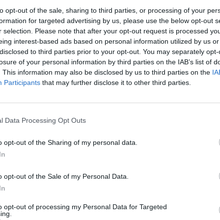
to opt-out of the sale, sharing to third parties, or processing of your per
formation for targeted advertising by us, please use the below opt-out s
r selection. Please note that after your opt-out request is processed y
eing interest-based ads based on personal information utilized by us or
disclosed to third parties prior to your opt-out. You may separately opt-
losure of your personal information by third parties on the IAB’s list of
D
. This information may also be disclosed by us to third parties on the
IA
c
va, por 5-2, diante da turma visitante, a AD Jorge
Participants
that may further disclose it to other third parties.
T
F
de Cerva foi o palco de um emocionante embate entre os
l Data Processing Opt Outs
Antunes, a contar para a 1ª Jornada da série A do
o opt-out of the Sharing of my personal data.
. A expectativa era alta, com o espetáculo a prometer ser
In
o opt-out of the Sale of my Personal Data.
 e disputado, com ambas as equipas a demonstrar uma grande
In
 surgiu pelos pés de José Lima, aos 12 minutos, colocando a
to opt-out of processing my Personal Data for Targeted
 jogador voltou a marcar, 12 minutos depois, ampliando o
ing.