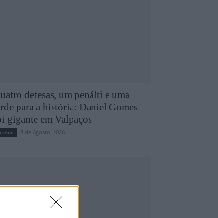
uatro defesas, um penálti e uma
arde para a história: Daniel Gomes
oi gigante em Valpaços
8 de Agosto, 2026
utebol