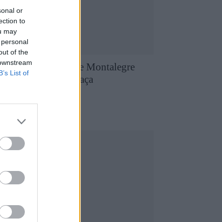
sonal or
ection to
ou may
 personal
out of the
 downstream
aniel Gomes herói e Montalegre
B’s List of
onquista primeira Taça
ransmontana
8 de Agosto, 2026
utebol