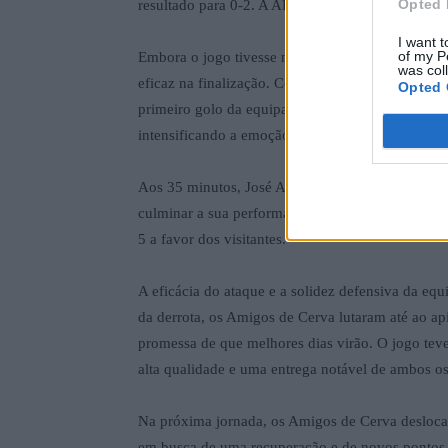
Opted 
resultado para 0-2. A AD Jorge Antunes ainda ch
I want t
of my P
Embora o jogo tivesse muitas oportunidades para
was col
eficaz na finalização. Contudo, os Amigos de Ce
Opted 
primeiro golo da equipa local aos 27 minutos, re
intensificando a emoção e a expectativa nas banc
Aos 35 minutos, José Abreu aumentou a vantagem
culminar a sua performance, José Lima marcou o s
5 a favor dos visitantes.
A eficácia do ataque e a solidez defensiva da eq
da derrota, os Amigos de Cerva lutaram até ao ap
promessa de que melhores dias virão. O jogo te
alta qualidade e uma entrega notável de ambos os
Na próxima jornada, os Amigos de Cerva desloca
em busca de uma recuperação e de novos pontos 