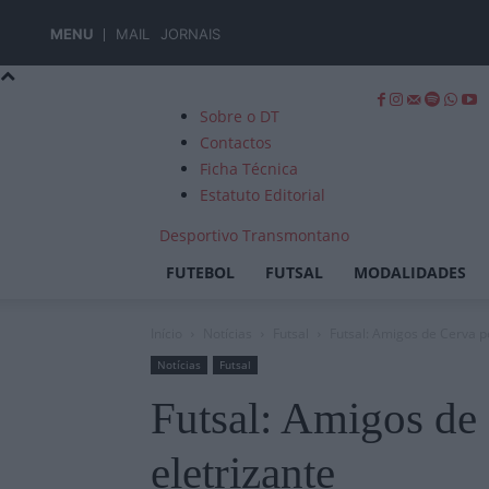
MENU
MAIL
JORNAIS
Sobre o DT
Contactos
Ficha Técnica
Estatuto Editorial
Desportivo Transmontano
FUTEBOL
FUTSAL
MODALIDADES
Início
Notícias
Futsal
Futsal: Amigos de Cerva p
Notícias
Futsal
Futsal: Amigos de
eletrizante