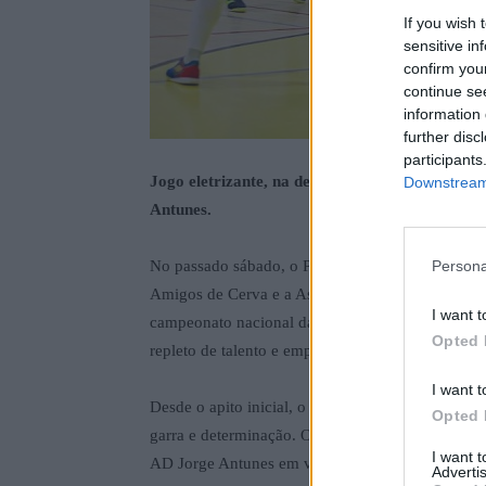
If you wish 
sensitive in
confirm you
continue se
information 
further disc
participants
Jogo eletrizante, na derrota dos Amigos de Cer
Downstream 
Antunes.
No passado sábado, o Pavilhão Gimnodesportivo 
Persona
Amigos de Cerva e a Associação Desportiva Jorge 
I want t
campeonato nacional da segunda divisão de futsal
Opted 
repleto de talento e empenho.
I want t
Desde o apito inicial, o jogo revelou-se intenso
Opted 
garra e determinação. O primeiro golo da partida
I want 
AD Jorge Antunes em vantagem com 0-1. O mesmo
Advertis