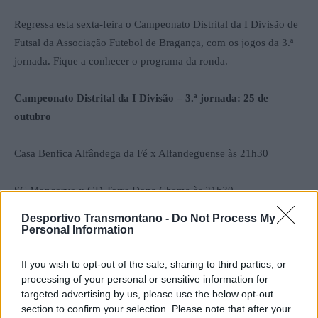
Regressa esta sexta-feira o Campeonato Distrital da I Divisão de
Futsal da Associação Futebol de Bragança, com os jogos da 3.ª
jornada. Fique a conhecer o programa da ronda.
Campeonato Distrital da I Divisão – 3.ª jornada: 25 de
outubro
Casa Benfica Alfândega da Fé x Alfandeguense às 21h30
SC Moncorvo x GD Torre Dona Chama às 21h30
Desportivo Transmontano -
Do Not Process My
GD Freixo x CD Miranda do Douro às 21h30
Personal Information
Escola Arnaldo Pereira x FC Mirandela às 21h30
If you wish to opt-out of the sale, sharing to third parties, or
processing of your personal or sensitive information for
targeted advertising by us, please use the below opt-out
GD Sendim x Vila Flor SC às 21h30
section to confirm your selection. Please note that after your