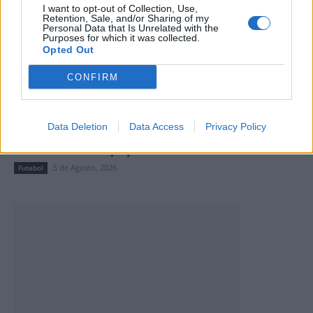
I want to opt-out of Collection, Use,
Retention, Sale, and/or Sharing of my
Personal Data that Is Unrelated with the
Purposes for which it was collected.
Opted Out
CONFIRM
Data Deletion
Data Access
Privacy Policy
Taça Transmontana de Futebol Sénior com cariz
solidário em Valpaços
5 de Agosto, 2026
Futebol