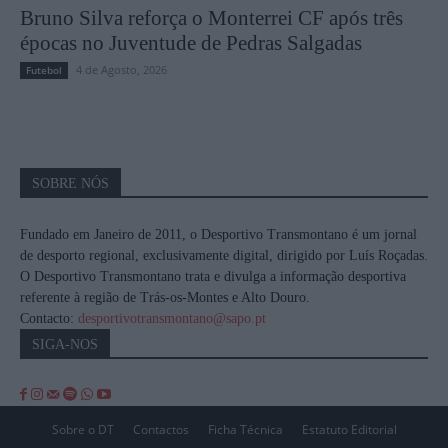
Bruno Silva reforça o Monterrei CF após três
épocas no Juventude de Pedras Salgadas
4 de Agosto, 2026
Futebol
SOBRE NÓS
Fundado em Janeiro de 2011, o Desportivo Transmontano é um jornal
de desporto regional, exclusivamente digital, dirigido por Luís Roçadas.
O Desportivo Transmontano trata e divulga a informação desportiva
referente à região de Trás-os-Montes e Alto Douro.
Contacto:
desportivotransmontano@sapo.pt
SIGA-NOS
Sobre o DT
Contactos
Ficha Técnica
Estatuto Editorial