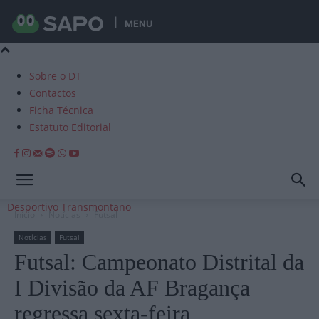
MENU
Sobre o DT
Contactos
Ficha Técnica
Estatuto Editorial
Desportivo Transmontano
Início
Notícias
Futsal
Notícias
Futsal
Futsal: Campeonato Distrital da
I Divisão da AF Bragança
regressa sexta-feira