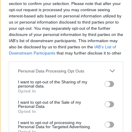
Foto: AFVR
section to confirm your selection. Please note that after your
opt-out request is processed you may continue seeing
interest-based ads based on personal information utilized by
us or personal information disclosed to third parties prior to
your opt-out. You may separately opt-out of the further
disclosure of your personal information by third parties on the
IAB’s list of downstream participants. This information may
also be disclosed by us to third parties on the
IAB’s List of
Downstream Participants
that may further disclose it to other
third parties.
Artigo anterior
Próximo artigo
Personal Data Processing Opt Outs
AFVR: resultados, marcadores
Abaças e Benagouro na final
e classificação dos jogos da
da Taça Inatel Vila Real/Viseu
I want to opt-out of the Sharing of my
personal data.
31ª jornada da Divisão de
Opted In
Honra
I want to opt-out of the Sale of my
Personal Data.
Opted In
Últimas notícias
I want to opt-out of processing my
Personal Data for Targeted Advertising.
Opted In