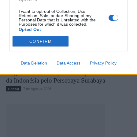
I want to opt-out of Collection, Use,
Retention, Sale, and/or Sharing of my
Personal Data that Is Unrelated with the
Purposes for which it was collected.
Opted Out
CONFIRM
Data Deletion
Data Access
Privacy Policy
Miguel Pereira conquista a Taça do Presidente
da Indonésia pelo Persebaya Surabaya
7 de Agosto, 2026
Futebol