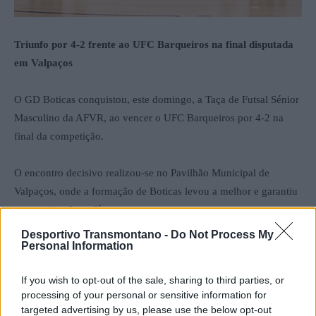
Triunfo por 4-2 frente ao UFC Barqueiros na final disputada
em Valpaços
O GD Boticas conquistou, este domingo, a Taça de Futsal Sénior
Masculino da AFVR, ao vencer o UFC Barqueiros por 4-2 na
final da competição.
O encontro decisivo realizou-se no Pavilhão Municipal de
Valpaços, onde a formação de Boticas levou a melhor e garantiu
a conquista do troféu.
Desportivo Transmontano -
Do Not Process My
Personal Information
Com este triunfo, o GD Boticas fecha a participação na prova
com chave de ouro, erguendo a Taça diante do UFC Barqueiros,
If you wish to opt-out of the sale, sharing to third parties, or
finalista vencido.
processing of your personal or sensitive information for
targeted advertising by us, please use the below opt-out