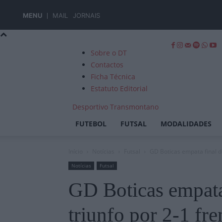
MENU
MAIL
JORNAIS
Sobre o DT
Contactos
Ficha Técnica
Estatuto Editorial
Desportivo Transmontano
FUTEBOL
FUTSAL
MODALIDADES
Início
Notícias
Futsal
GD Boticas empata final do
Notícias
Futsal
GD Boticas empata
triunfo por 2-1 fr