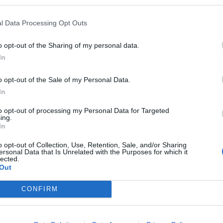
l Data Processing Opt Outs
o opt-out of the Sharing of my personal data.
D
In
G
p
o opt-out of the Sale of my Personal Data.
In
F
ada para o terceiro jogo, este domingo, em Carrazedo de
to opt-out of processing my Personal Data for Targeted
ing.
In
o por 2-1, igualando a final do playoff do Campeonato de
o opt-out of Collection, Use, Retention, Sale, and/or Sharing
ia para cada lado — ambas pelo mesmo resultado.
ersonal Data that Is Unrelated with the Purposes for which it
lected.
Out
ção de Boticas respondeu da melhor forma e restabeleceu a
to para o decisivo terceiro jogo. Rua e Marco foram os
CONFIRM
 marcou o único tento da Academia Johnson Januário.