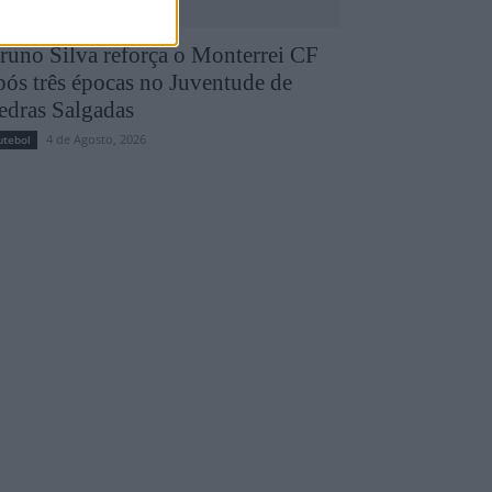
runo Silva reforça o Monterrei CF
pós três épocas no Juventude de
edras Salgadas
4 de Agosto, 2026
utebol