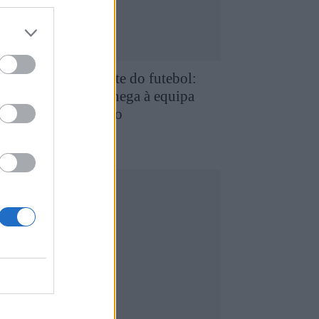
e Favaios para a elite do futebol:
uilherme Chaves chega à equipa
rincipal do FC Porto
5 de Agosto, 2026
utebol