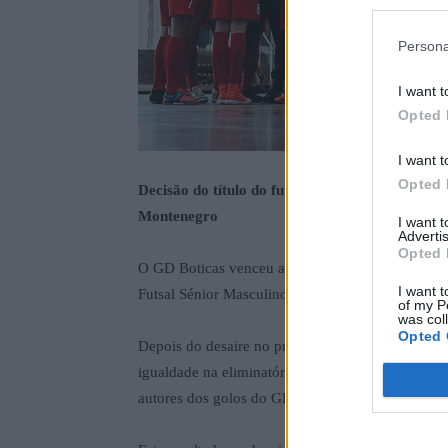
Persona
I want t
Opted 
I want t
Opted 
Decisão do título do futsal sénior da AFVR adi
Montenegro
I want 
Advertis
Opted 
O GD Boticas venceu a Academia Johnson Januári
I want t
Futsal Sénior Masculino da AFVR, com uma vitór
of my P
was col
Opted 
Depois do desaire no primeiro encontro, a forma
igualdade na eliminatória, deixando tudo em aber
autores dos golos do GD Boticas, enquanto Alex