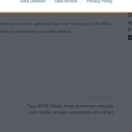
arcar a primeira derrota da Academia Johnson Januário em
Data Deletion
Data Access
Privacy Policy
 imaculada.
B
a
derradeiro encontro, agendado para este domingo, no Pavilhão
P
nde se conhecerá o campeão distrital.
F
Próximo artigo
Taça AFVR: Meias-finais prometem emoção
com quatro antigos vencedores em campo