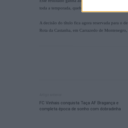
Este resultado ganha ainda maior destaque por m
toda a temporada, quebrando uma série até então
A decisão do título fica agora reservada para o 
Rota da Castanha, em Carrazedo de Montenegro, o
Artigo anterior
FC Vinhais conquista Taça AF Bragança e
completa época de sonho com dobradinha