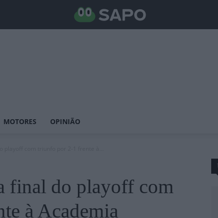
MOTORES
OPINIÃO
 playoff com triunfo por 2-1 frente à...
 final do playoff com
ente à Academia