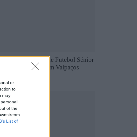
aça Transmontana de Futebol Sénior
om cariz solidário em Valpaços
5 de Agosto, 2026
utebol
sonal or
ection to
ou may
 personal
out of the
 downstream
B’s List of