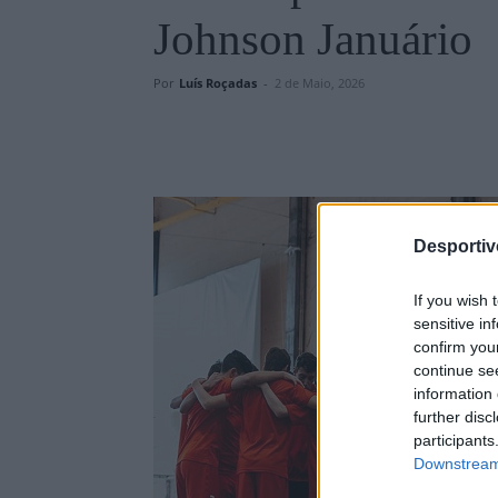
Johnson Januário
Por
Luís Roçadas
-
2 de Maio, 2026
Desporti
If you wish 
sensitive in
confirm you
continue se
information 
further disc
participants
Downstream 