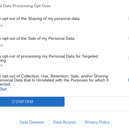
l Data Processing Opt Outs
o opt-out of the Sharing of my personal data.
In
D
o opt-out of the Sale of my Personal Data.
c
In
nal disputada em Boticas garante troféu à formação
T
to opt-out of processing my Personal Data for Targeted
ing.
F
In
 de Futsal Júnior D da AFVR, ao derrotar a ASM Vila Marim
o opt-out of Collection, Use, Retention, Sale, and/or Sharing
lhão Municipal de Boticas.
ersonal Data that Is Unrelated with the Purposes for which it
lected.
Out
ão de Vilar Perdizes demonstrou maior eficácia nos
o sólido, apesar da boa réplica da ASM Vila Marim, que
CONFIRM
 raia”.
 competição com chave de ouro, conquistando um título
Data Deletion
Data Access
Privacy Policy