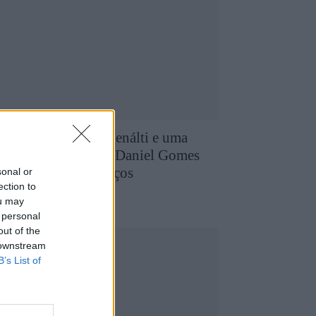
uatro defesas, um penálti e uma
arde para a história: Daniel Gomes
oi gigante em Valpaços
sonal or
ection to
8 de Agosto, 2026
utebol
ou may
 personal
out of the
 downstream
B’s List of