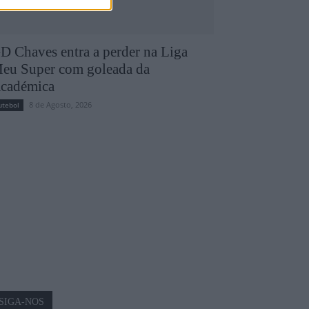
D Chaves entra a perder na Liga
eu Super com goleada da
cadémica
8 de Agosto, 2026
utebol
SIGA-NOS