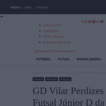
MENU
MAIL
JORNAIS
Sobre o DT
Contactos
Ficha Técnica
Estatuto Editorial
Desportivo Transmontano
FUTEBOL
FUTSAL
MODALIDADES
Início
Futebol
Mercado
GD Vilar Perdizes conqu
Futebol
Mercado
Notícias
GD Vilar Perdizes 
Futsal Júnior D 