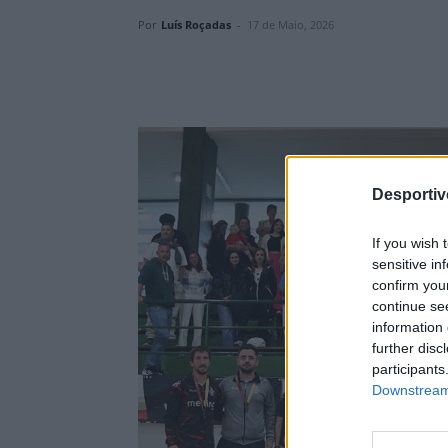
Por
Luís Roçadas
-
17 de Maio, 2026
Desporti
If you wish 
sensitive in
confirm you
continue se
information 
further disc
participants
Downstream 