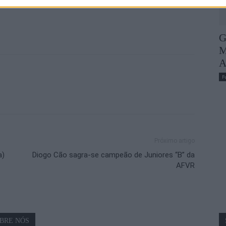
do o bom trabalho desenvolvido ao longo da época.
G
M
A
F
Próximo artigo
a)
Diogo Cão sagra-se campeão de Juniores “B” da
AFVR
BRE NÓS