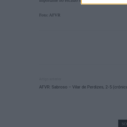
importante no escalão de formação e evidencian
Foto: AFVR
Artigo anterior
AFVR: Sabroso – Vilar de Perdizes, 2-5 (crónic
SO