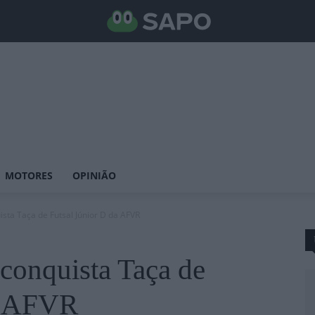
MOTORES
OPINIÃO
ista Taça de Futsal Júnior D da AFVR
conquista Taça de
da AFVR