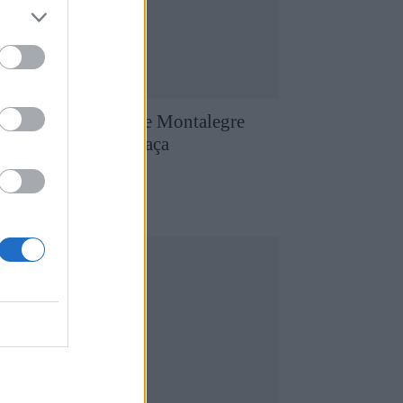
aniel Gomes herói e Montalegre
onquista primeira Taça
ransmontana
8 de Agosto, 2026
utebol