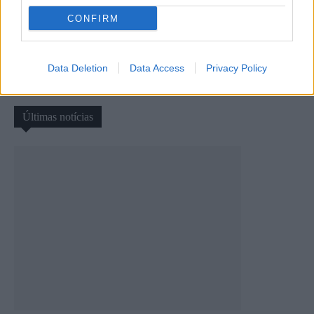
CONFIRM
Artigo anterior
Próximo artigo
AF Bragança distinguida com
Rampa Porca de Murça: Daniel
Bandeira da Ética pelo projeto
Teixeira dominou entre os
“Futebol Inclusivo”
Turismos
Data Deletion
Data Access
Privacy Policy
Últimas notícias