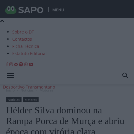
MENU
Sobre o DT
Contactos
Ficha Técnica
Estatuto Editorial
Desportivo Transmontano
Início
Notícias
Motores
Notícias
Motores
Hélder Silva dominou na
Rampa Porca de Murça e abriu
época com vitória clara