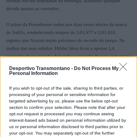
subidas oficiais disputadas no domingo, afastando qualquer
dúvida quanto ao vencedor.
O piloto da Powerhouse rodou por duas vezes abaixo da marca
de 2m02s, estabelecendo tempos de 2:01.977 e 2:01.910,
registos que ficaram muito próximos do recorde da rampa. Na
melhor das suas subidas, Hélder Silva ficou a apenas 1,4
segundos desse recorde, deixando a sensação de que, com maior
oposição direta, a marca poderia mesmo ter sido ameaçada.
Desportivo Transmontano -
Do Not Process My
Personal Information
A segunda posição da classificação geral ficou nas mãos de José
Correia. O piloto e patrão da JC Group Racing Team levou o seu
If you wish to opt-out of the sale, sharing to third parties, or
processing of your personal or sensitive information for
Osella PA30 até ao segundo lugar final, terminando a prova a 9,9
targeted advertising by us, please use the below opt-out
segundos do vencedor. Correia esteve particularmente
section to confirm your selection. Please note that after your
competitivo nas sessões de treinos e na primeira subida de prova
opt-out request is processed you may continue seeing
realizada no sábado, demonstrando que à medida que se adapta
interest-based ads based on personal information utilized by
us or personal information disclosed to third parties prior to
ao potencial do Osella poderá aproximar-se ainda mais de Hélder
your opt-out. You may separately opt-out of the further
Silva ao longo da temporada.