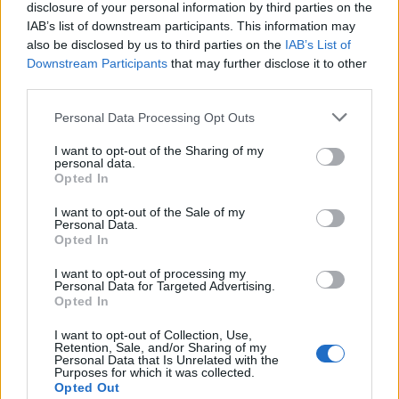
disclosure of your personal information by third parties on the
IAB’s list of downstream participants. This information may
A fechar o pódio absoluto esteve novamente um dos grandes
also be disclosed by us to third parties on the
IAB’s List of
Downstream Participants
that may further disclose it to other
destaques emergentes da Montanha portuguesa: Tomás Pinto. O
third parties.
jovem piloto, aos comandos do BRC CM 05 EVO, realizou uma
exibição notável ao garantir o 3º lugar da geral, dominando por
Personal Data Processing Opt Outs
completo a divisão Protótipos B. Nesta refrega, Tomás Pinto
I want to opt-out of the Sharing of my
impôs-se perante dois pilotos muito experientes, Nuno
personal data.
Opted In
Guimarães (SilverCar S2) e Sérgio Nogueira (SilverCar S3), que
terminaram respetivamente nas posições seguintes da categoria e
I want to opt-out of the Sale of my
Personal Data.
ainda dentro do top 10 da classificação geral.
Opted In
I want to opt-out of processing my
Personal Data for Targeted Advertising.
Opted In
I want to opt-out of Collection, Use,
Retention, Sale, and/or Sharing of my
Personal Data that Is Unrelated with the
Purposes for which it was collected.
Opted Out