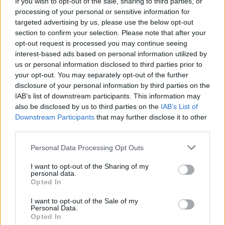
If you wish to opt-out of the sale, sharing to third parties, or
processing of your personal or sensitive information for
Com este empate, o Chaves soma agora sete pontos, ocupando a
targeted advertising by us, please use the below opt-out
sétima posição da tabela, enquanto o Feirense segue em quinto
section to confirm your selection. Please note that after your
lugar, com oito pontos.
opt-out request is processed you may continue seeing
interest-based ads based on personal information utilized by
us or personal information disclosed to third parties prior to
Foto: GD Chaves
your opt-out. You may separately opt-out of the further
disclosure of your personal information by third parties on the
IAB’s list of downstream participants. This information may
also be disclosed by us to third parties on the
IAB’s List of
Downstream Participants
that may further disclose it to other
third parties.
Personal Data Processing Opt Outs
I want to opt-out of the Sharing of my
personal data.
Artigo anterior
Próximo artigo
Opted In
AFVR: resultados, marcadores
AFVR: Bruno Silva brilha e
e classificação dos jogos da
Pedras Salgadas vence dérbi
I want to opt-out of the Sale of my
Personal Data.
2ª jornada da Divisão de Honra
frente ao Sabroso
Opted In