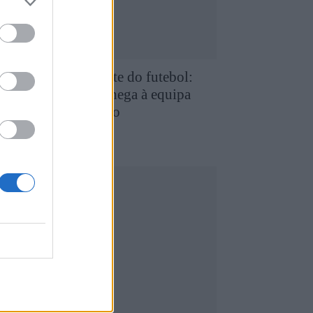
e Favaios para a elite do futebol:
uilherme Chaves chega à equipa
rincipal do FC Porto
5 de Agosto, 2026
utebol