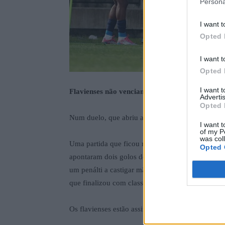
Persona
I want t
Opted 
I want t
Opted 
I want 
Flavienses não venciam há três partidas
Advertis
Opted 
Num duelo, que abriu a 22ª ronda da II Liga, o C
I want t
of my P
was col
Uma partida que ficou resolvida apenas na segun
Opted 
apontaram dois golos de forma consecutiva. Prim
um penálti a castigar mão de Aílson. Logo de se
que finalizou com classe através de um pontapé a
Os flavienses estão assim no 5.º lugar, com 35 pon