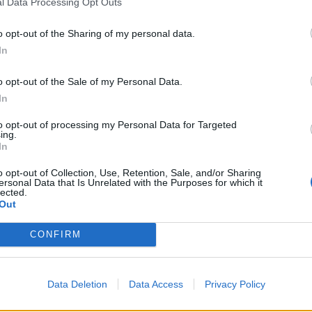
l Data Processing Opt Outs
o opt-out of the Sharing of my personal data.
In
D
o opt-out of the Sale of my Personal Data.
G
In
p
to opt-out of processing my Personal Data for Targeted
F
ing.
In
haves recebeu e venceu este sábado o Felgueiras por 2-0.
o opt-out of Collection, Use, Retention, Sale, and/or Sharing
ersonal Data that Is Unrelated with the Purposes for which it
lected.
da parte, período em que os “Valentes transmontanos”
Out
eira, ao minuto 78, Rúben Pina converteu da melhor forma
CONFIRM
guida, ao minuto 79, o mesmo Rúben Pina assistiu Rui Gomes
crobático.
Data Deletion
Data Access
Privacy Policy
tos, a cinco de distância da liderança.