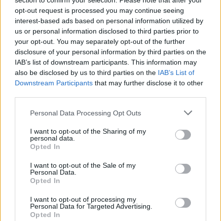
section to confirm your selection. Please note that after your
opt-out request is processed you may continue seeing
interest-based ads based on personal information utilized by
us or personal information disclosed to third parties prior to
your opt-out. You may separately opt-out of the further
disclosure of your personal information by third parties on the
IAB’s list of downstream participants. This information may
also be disclosed by us to third parties on the
IAB’s List of
Downstream Participants
that may further disclose it to other
third parties.
Artigo anterior
Próximo artigo
Filipe Nascimento pondera
Rampa Porca de Murça: Nuno
Personal Data Processing Opt Outs
deixar a presidência do SC Vila
Guimarães foi o mais forte no
I want to opt-out of the Sharing of my
Pouca de Aguiar no final da
FPAK Júnior Team
personal data.
época
Opted In
I want to opt-out of the Sale of my
Personal Data.
Últimas notícias
Opted In
I want to opt-out of processing my
Personal Data for Targeted Advertising.
Opted In