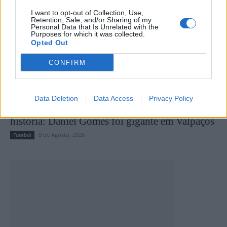
I want to opt-out of Collection, Use,
Retention, Sale, and/or Sharing of my
Personal Data that Is Unrelated with the
Purposes for which it was collected.
Opted Out
CONFIRM
Data Deletion
Data Access
Privacy Policy
Quatro defesas, um penálti e uma tarde para a
história: Daniel Gomes foi gigante em Valpaços
8 de Agosto, 2026
Futebol